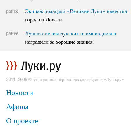
ранее
Экипаж подлодки «Великие Луки» навестил
Экипаж подлодки «Великие Луки» навестил
город на Ловати
город на Ловати
ранее
Лучших великолукских олимпиадников
Лучших великолукских олимпиадников
наградили за хорошие знания
наградили за хорошие знания
2011–2026 © электронное периодическое издание «Луки.ру»
Новости
Афиша
О проекте