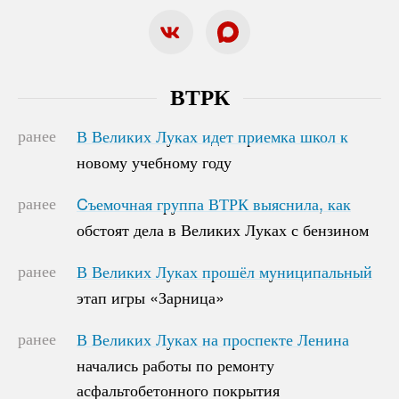
ВТРК
ранее
В Великих Луках идет приемка школ к
В Великих Луках идет приемка школ к
новому учебному году
новому учебному году
ранее
Cъемочная группа ВТРК выяснила, как
Cъемочная группа ВТРК выяснила, как
обстоят дела в Великих Луках с бензином
обстоят дела в Великих Луках с бензином
ранее
В Великих Луках прошёл муниципальный
В Великих Луках прошёл муниципальный
этап игры «Зарница»
этап игры «Зарница»
ранее
В Великих Луках на проспекте Ленина
В Великих Луках на проспекте Ленина
начались работы по ремонту
начались работы по ремонту
асфальтобетонного покрытия
асфальтобетонного покрытия