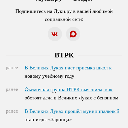
Подпишитесь на Луки.ру в вашей любимой
социальной сети:
ВТРК
ранее
В Великих Луках идет приемка школ к
В Великих Луках идет приемка школ к
новому учебному году
новому учебному году
ранее
Cъемочная группа ВТРК выяснила, как
Cъемочная группа ВТРК выяснила, как
обстоят дела в Великих Луках с бензином
обстоят дела в Великих Луках с бензином
ранее
В Великих Луках прошёл муниципальный
В Великих Луках прошёл муниципальный
этап игры «Зарница»
этап игры «Зарница»