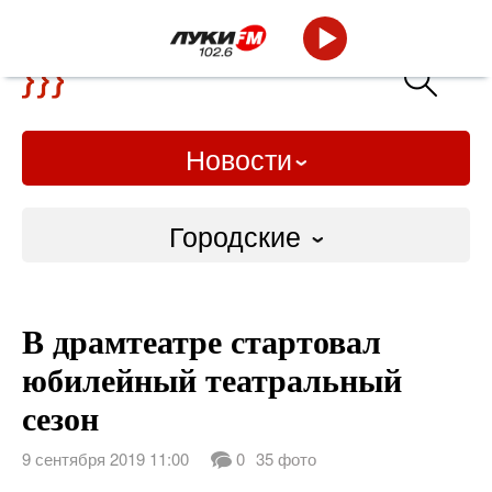
Новости
Городские
Городские
В драмтеатре стартовал
Слово Дело
юбилейный театральный
Народные
сезон
ВТРК
9 сентября 2019 11:00
0
35 фото