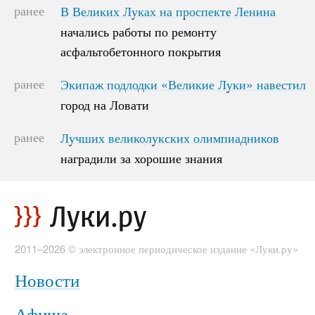
ранее
В Великих Луках на проспекте Ленина
В Великих Луках на проспекте Ленина
начались работы по ремонту
начались работы по ремонту
асфальтобетонного покрытия
асфальтобетонного покрытия
ранее
Экипаж подлодки «Великие Луки» навестил
Экипаж подлодки «Великие Луки» навестил
город на Ловати
город на Ловати
ранее
Лучших великолукских олимпиадников
Лучших великолукских олимпиадников
наградили за хорошие знания
наградили за хорошие знания
2011–2026 © электронное периодическое издание «Луки.ру»
Новости
Афиша