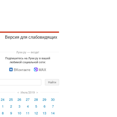
Версия для слабовидящих
Луки.ру — везде!
Подпишитесь на Луки.ру в вашей
любимой социальной сети:
ВКонтакте
MAX
◄
Июль'2019
►
24
25
26
27
28
29
30
1
2
3
4
5
6
7
8
9
10
11
12
13
14