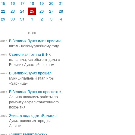
15
16
17
18
19
20
21
22
23
24
25
26
27
28
29
30
31
1
2
3
4
ВТРК
В Великих Луках идет приемка
В Великих Луках идет приемка
ранее
школ к новому учебному году
школ к новому учебному году
Cъемочная группа ВТРК
Cъемочная группа ВТРК
ранее
выяснила, как обстоят дела в
выяснила, как обстоят дела в
Великих Луках с бензином
Великих Луках с бензином
В Великих Луках прошёл
В Великих Луках прошёл
ранее
муниципальный этап игры
муниципальный этап игры
«Зарница»
«Зарница»
В Великих Луках на проспекте
В Великих Луках на проспекте
ранее
Ленина начались работы по
Ленина начались работы по
ремонту асфальтобетонного
ремонту асфальтобетонного
покрытия
покрытия
Экипаж подлодки «Великие
Экипаж подлодки «Великие
ранее
Луки» навестил город на
Луки» навестил город на
Ловати
Ловати
Лучших великолукских
Лучших великолукских
ранее