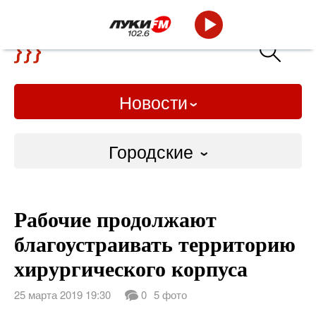
Новости
Городские
Городские
Рабочие продолжают
Слово Дело
благоустраивать территорию
Народные
хирургического корпуса
ВТРК
25 марта 2019 19:30
0
5 фото