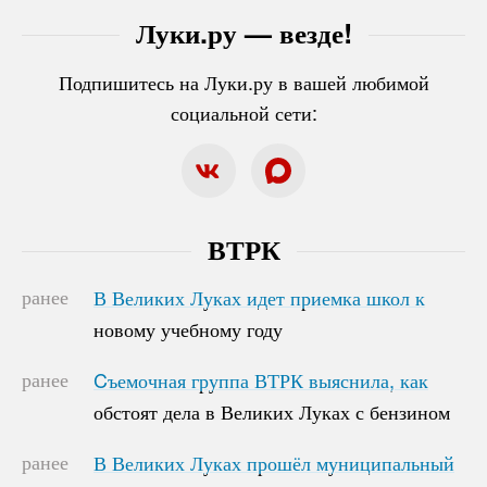
Луки.ру — везде!
Подпишитесь на Луки.ру в вашей любимой
социальной сети:
ВТРК
ранее
В Великих Луках идет приемка школ к
В Великих Луках идет приемка школ к
новому учебному году
новому учебному году
ранее
Cъемочная группа ВТРК выяснила, как
Cъемочная группа ВТРК выяснила, как
обстоят дела в Великих Луках с бензином
обстоят дела в Великих Луках с бензином
ранее
В Великих Луках прошёл муниципальный
В Великих Луках прошёл муниципальный