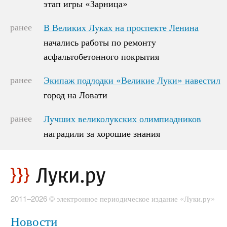
этап игры «Зарница»
этап игры «Зарница»
ранее
В Великих Луках на проспекте Ленина
В Великих Луках на проспекте Ленина
начались работы по ремонту
начались работы по ремонту
асфальтобетонного покрытия
асфальтобетонного покрытия
ранее
Экипаж подлодки «Великие Луки» навестил
Экипаж подлодки «Великие Луки» навестил
город на Ловати
город на Ловати
ранее
Лучших великолукских олимпиадников
Лучших великолукских олимпиадников
наградили за хорошие знания
наградили за хорошие знания
2011–2026 © электронное периодическое издание «Луки.ру»
Новости