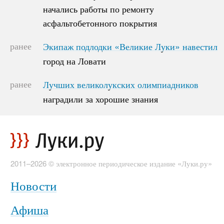
начались работы по ремонту
начались работы по ремонту
асфальтобетонного покрытия
асфальтобетонного покрытия
ранее
Экипаж подлодки «Великие Луки» навестил
Экипаж подлодки «Великие Луки» навестил
город на Ловати
город на Ловати
ранее
Лучших великолукских олимпиадников
Лучших великолукских олимпиадников
наградили за хорошие знания
наградили за хорошие знания
2011–2026 © электронное периодическое издание «Луки.ру»
Новости
Афиша