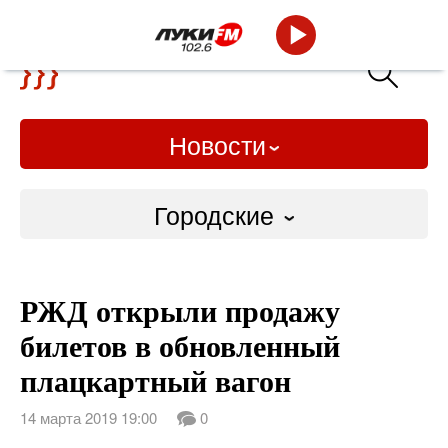
Новости
Городские
Городские
РЖД открыли продажу
Слово Дело
билетов в обновленный
Народные
плацкартный вагон
ВТРК
14 марта 2019 19:00
0