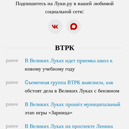
Подпишитесь на Луки.ру в вашей любимой
социальной сети:
ВТРК
ранее
В Великих Луках идет приемка школ к
В Великих Луках идет приемка школ к
новому учебному году
новому учебному году
ранее
Cъемочная группа ВТРК выяснила, как
Cъемочная группа ВТРК выяснила, как
обстоят дела в Великих Луках с бензином
обстоят дела в Великих Луках с бензином
ранее
В Великих Луках прошёл муниципальный
В Великих Луках прошёл муниципальный
этап игры «Зарница»
этап игры «Зарница»
ранее
В Великих Луках на проспекте Ленина
В Великих Луках на проспекте Ленина