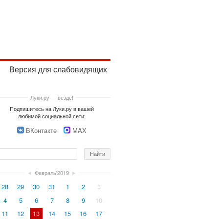
Версия для слабовидящих
Луки.ру — везде!
Подпишитесь на Луки.ру в вашей
любимой социальной сети:
ВКонтакте
MAX
◄
Февраль'2019
►
28
29
30
31
1
2
3
4
5
6
7
8
9
10
11
12
13
14
15
16
17