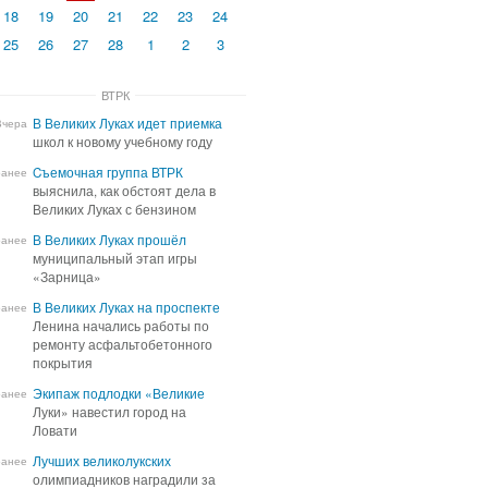
18
19
20
21
22
23
24
25
26
27
28
1
2
3
ВТРК
В Великих Луках идет приемка
В Великих Луках идет приемка
Вчера
школ к новому учебному году
школ к новому учебному году
Cъемочная группа ВТРК
Cъемочная группа ВТРК
ранее
выяснила, как обстоят дела в
выяснила, как обстоят дела в
Великих Луках с бензином
Великих Луках с бензином
В Великих Луках прошёл
В Великих Луках прошёл
ранее
муниципальный этап игры
муниципальный этап игры
«Зарница»
«Зарница»
В Великих Луках на проспекте
В Великих Луках на проспекте
ранее
Ленина начались работы по
Ленина начались работы по
ремонту асфальтобетонного
ремонту асфальтобетонного
покрытия
покрытия
Экипаж подлодки «Великие
Экипаж подлодки «Великие
ранее
Луки» навестил город на
Луки» навестил город на
Ловати
Ловати
Лучших великолукских
Лучших великолукских
ранее
олимпиадников наградили за
олимпиадников наградили за