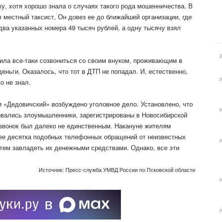
у, хотя хорошо знала о случаях такого рода мошенничества. В
 местный таксист, Он довез ее до ближайшей организации, где
два указанных номера 49 тысяч рублей, а одну тысячу взял
шила все-таки созвониться со своим внуком, проживающим в
деньги. Оказалось, что тот в ДТП не попадал. И, естественно,
о не знал.
«Дедовичский» возбуждено уголовное дело. Установлено, что
овались злоумышленники, зарегистрированы в Новосибирской
 звонок был далеко не единственным. Накануне жителям
ее десятка подобных телефонных обращений от неизвестных
тем завладеть их денежными средствами. Однако, все эти
Источник: Пресс-служба УМВД России по Псковской области