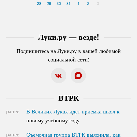
28
29
30
31
1
2
3
Луки.ру — везде!
Подпишитесь на Луки.ру в вашей любимой
социальной сети:
ВТРК
ранее
В Великих Луках идет приемка школ к
В Великих Луках идет приемка школ к
новому учебному году
новому учебному году
ранее
Cъемочная группа ВТРК выяснила, как
Cъемочная группа ВТРК выяснила, как