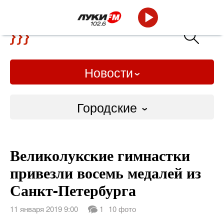
Новости
Городские
Городские
Великолукские гимнастки
Слово Дело
привезли восемь медалей из
Народные
Санкт-Петербурга
ВТРК
11 января 2019 9:00
1
10 фото