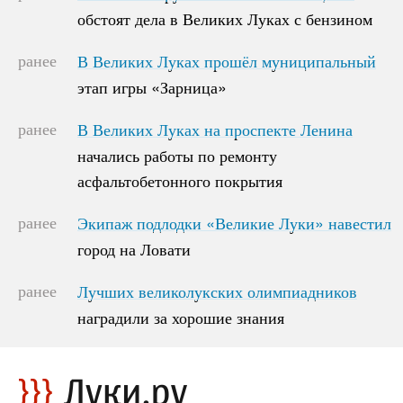
обстоят дела в Великих Луках с бензином
обстоят дела в Великих Луках с бензином
ранее
В Великих Луках прошёл муниципальный
В Великих Луках прошёл муниципальный
этап игры «Зарница»
этап игры «Зарница»
ранее
В Великих Луках на проспекте Ленина
В Великих Луках на проспекте Ленина
начались работы по ремонту
начались работы по ремонту
асфальтобетонного покрытия
асфальтобетонного покрытия
ранее
Экипаж подлодки «Великие Луки» навестил
Экипаж подлодки «Великие Луки» навестил
город на Ловати
город на Ловати
ранее
Лучших великолукских олимпиадников
Лучших великолукских олимпиадников
наградили за хорошие знания
наградили за хорошие знания