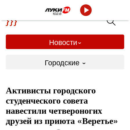
Новости
Городские
Городские
Активисты городского
Слово Дело
студенческого совета
Народные
навестили четвероногих
друзей из приюта «Веретье»
ВТРК