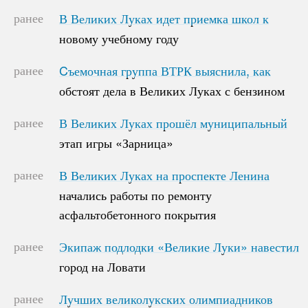
ранее
В Великих Луках идет приемка школ к
В Великих Луках идет приемка школ к
новому учебному году
новому учебному году
ранее
Cъемочная группа ВТРК выяснила, как
Cъемочная группа ВТРК выяснила, как
обстоят дела в Великих Луках с бензином
обстоят дела в Великих Луках с бензином
ранее
В Великих Луках прошёл муниципальный
В Великих Луках прошёл муниципальный
этап игры «Зарница»
этап игры «Зарница»
ранее
В Великих Луках на проспекте Ленина
В Великих Луках на проспекте Ленина
начались работы по ремонту
начались работы по ремонту
асфальтобетонного покрытия
асфальтобетонного покрытия
ранее
Экипаж подлодки «Великие Луки» навестил
Экипаж подлодки «Великие Луки» навестил
город на Ловати
город на Ловати
ранее
Лучших великолукских олимпиадников
Лучших великолукских олимпиадников