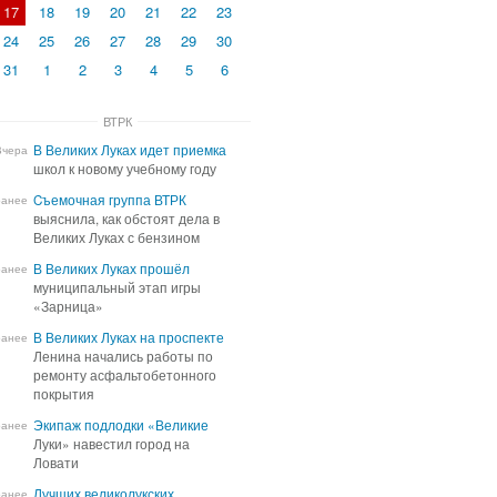
17
18
19
20
21
22
23
24
25
26
27
28
29
30
31
1
2
3
4
5
6
ВТРК
В Великих Луках идет приемка
В Великих Луках идет приемка
Вчера
школ к новому учебному году
школ к новому учебному году
Cъемочная группа ВТРК
Cъемочная группа ВТРК
ранее
выяснила, как обстоят дела в
выяснила, как обстоят дела в
Великих Луках с бензином
Великих Луках с бензином
В Великих Луках прошёл
В Великих Луках прошёл
ранее
муниципальный этап игры
муниципальный этап игры
«Зарница»
«Зарница»
В Великих Луках на проспекте
В Великих Луках на проспекте
ранее
Ленина начались работы по
Ленина начались работы по
ремонту асфальтобетонного
ремонту асфальтобетонного
покрытия
покрытия
Экипаж подлодки «Великие
Экипаж подлодки «Великие
ранее
Луки» навестил город на
Луки» навестил город на
Ловати
Ловати
Лучших великолукских
Лучших великолукских
ранее