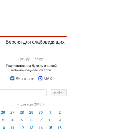
Версия для слабовидящих
Луки.ру — везде!
Подпишитесь на Луки.ру в вашей
любимой социальной сети:
ВКонтакте
MAX
◄
Декабрь'2018
►
26
27
28
29
30
1
2
3
4
5
6
7
8
9
10
11
12
13
14
15
16