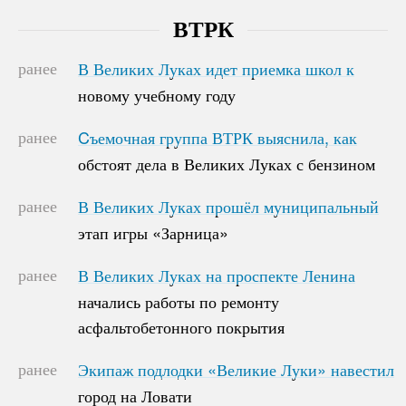
ВТРК
ранее
В Великих Луках идет приемка школ к
В Великих Луках идет приемка школ к
новому учебному году
новому учебному году
ранее
Cъемочная группа ВТРК выяснила, как
Cъемочная группа ВТРК выяснила, как
обстоят дела в Великих Луках с бензином
обстоят дела в Великих Луках с бензином
ранее
В Великих Луках прошёл муниципальный
В Великих Луках прошёл муниципальный
этап игры «Зарница»
этап игры «Зарница»
ранее
В Великих Луках на проспекте Ленина
В Великих Луках на проспекте Ленина
начались работы по ремонту
начались работы по ремонту
асфальтобетонного покрытия
асфальтобетонного покрытия
ранее
Экипаж подлодки «Великие Луки» навестил
Экипаж подлодки «Великие Луки» навестил
город на Ловати
город на Ловати