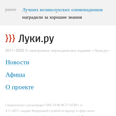
ранее
Лучших великолукских олимпиадников
Лучших великолукских олимпиадников
наградили за хорошие знания
наградили за хорошие знания
2011–2026 © электронное периодическое издание «Луки.ру»
Новости
Афиша
О проекте
Свидетельство о регистрации СМИ ЭЛ № ФС77-47201 от
3.11.2011, выдано Федеральной службой по надзору в сфере связи,