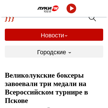
Новости
Городские
Городские
Великолукские боксеры
Слово Дело
завоевали три медали на
Народные
Всероссийском турнире в
Пскове
ВТРК