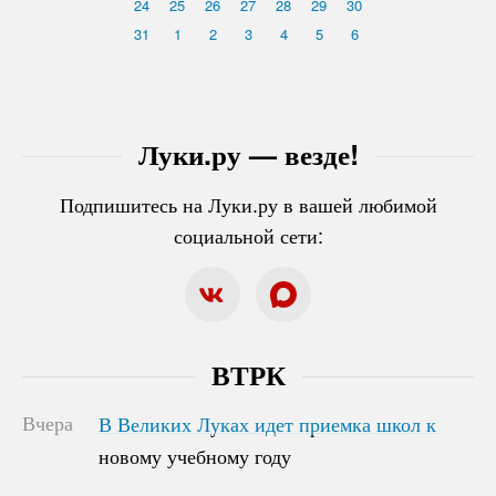
24
25
26
27
28
29
30
31
1
2
3
4
5
6
Луки.ру — везде!
Подпишитесь на Луки.ру в вашей любимой
социальной сети:
ВТРК
Вчера
В Великих Луках идет приемка школ к
В Великих Луках идет приемка школ к
новому учебному году
новому учебному году