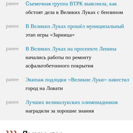
ранее
Cъемочная группа ВТРК выяснила, как
Cъемочная группа ВТРК выяснила, как
обстоят дела в Великих Луках с бензином
обстоят дела в Великих Луках с бензином
ранее
В Великих Луках прошёл муниципальный
В Великих Луках прошёл муниципальный
этап игры «Зарница»
этап игры «Зарница»
ранее
В Великих Луках на проспекте Ленина
В Великих Луках на проспекте Ленина
начались работы по ремонту
начались работы по ремонту
асфальтобетонного покрытия
асфальтобетонного покрытия
ранее
Экипаж подлодки «Великие Луки» навестил
Экипаж подлодки «Великие Луки» навестил
город на Ловати
город на Ловати
ранее
Лучших великолукских олимпиадников
Лучших великолукских олимпиадников
наградили за хорошие знания
наградили за хорошие знания