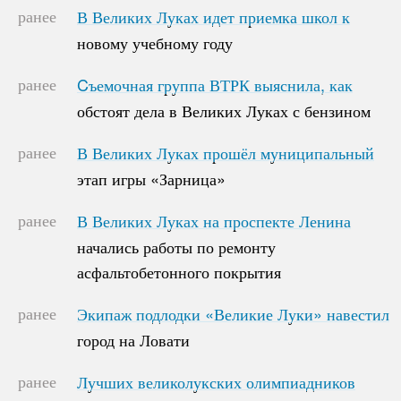
ранее
В Великих Луках идет приемка школ к
В Великих Луках идет приемка школ к
новому учебному году
новому учебному году
ранее
Cъемочная группа ВТРК выяснила, как
Cъемочная группа ВТРК выяснила, как
обстоят дела в Великих Луках с бензином
обстоят дела в Великих Луках с бензином
ранее
В Великих Луках прошёл муниципальный
В Великих Луках прошёл муниципальный
этап игры «Зарница»
этап игры «Зарница»
ранее
В Великих Луках на проспекте Ленина
В Великих Луках на проспекте Ленина
начались работы по ремонту
начались работы по ремонту
асфальтобетонного покрытия
асфальтобетонного покрытия
ранее
Экипаж подлодки «Великие Луки» навестил
Экипаж подлодки «Великие Луки» навестил
город на Ловати
город на Ловати
ранее
Лучших великолукских олимпиадников
Лучших великолукских олимпиадников