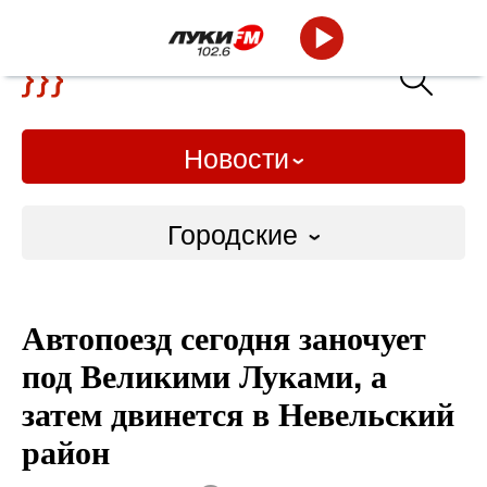
Новости
Городские
Городские
Автопоезд сегодня заночует
Слово Дело
под Великими Луками, а
Народные
затем двинется в Невельский
район
ВТРК