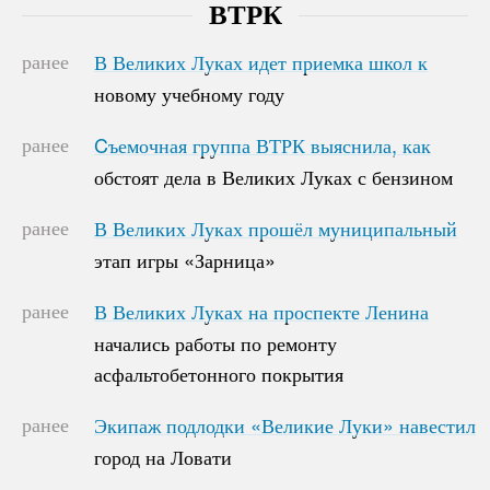
ВТРК
ранее
В Великих Луках идет приемка школ к
В Великих Луках идет приемка школ к
новому учебному году
новому учебному году
ранее
Cъемочная группа ВТРК выяснила, как
Cъемочная группа ВТРК выяснила, как
обстоят дела в Великих Луках с бензином
обстоят дела в Великих Луках с бензином
ранее
В Великих Луках прошёл муниципальный
В Великих Луках прошёл муниципальный
этап игры «Зарница»
этап игры «Зарница»
ранее
В Великих Луках на проспекте Ленина
В Великих Луках на проспекте Ленина
начались работы по ремонту
начались работы по ремонту
асфальтобетонного покрытия
асфальтобетонного покрытия
ранее
Экипаж подлодки «Великие Луки» навестил
Экипаж подлодки «Великие Луки» навестил
город на Ловати
город на Ловати