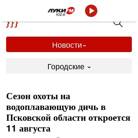
Новости
Городские
Городские
Сезон охоты на
Слово Дело
водоплавающую дичь в
Народные
Псковской области откроется
11 августа
ВТРК