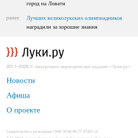
город на Ловати
город на Ловати
ранее
Лучших великолукских олимпиадников
Лучших великолукских олимпиадников
наградили за хорошие знания
наградили за хорошие знания
2011–2026 © электронное периодическое издание «Луки.ру»
Новости
Афиша
О проекте
Свидетельство о регистрации СМИ ЭЛ № ФС77-47201 от
3.11.2011, выдано Федеральной службой по надзору в сфере связи,