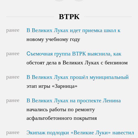
ВТРК
ранее
В Великих Луках идет приемка школ к
В Великих Луках идет приемка школ к
новому учебному году
новому учебному году
ранее
Cъемочная группа ВТРК выяснила, как
Cъемочная группа ВТРК выяснила, как
обстоят дела в Великих Луках с бензином
обстоят дела в Великих Луках с бензином
ранее
В Великих Луках прошёл муниципальный
В Великих Луках прошёл муниципальный
этап игры «Зарница»
этап игры «Зарница»
ранее
В Великих Луках на проспекте Ленина
В Великих Луках на проспекте Ленина
начались работы по ремонту
начались работы по ремонту
асфальтобетонного покрытия
асфальтобетонного покрытия
ранее
Экипаж подлодки «Великие Луки» навестил
Экипаж подлодки «Великие Луки» навестил