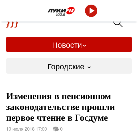
Новости
Городские
Городские
Изменения в пенсионном
Слово Дело
законодательстве прошли
Народные
первое чтение в Госдуме
ВТРК
19 июля 2018 17:00
0