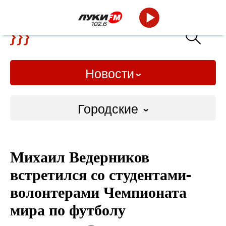
Новости
Городские
Городские
Михаил Ведерников
Слово Дело
встретился со студентами-
Народные
волонтерами Чемпионата
мира по футболу
ВТРК