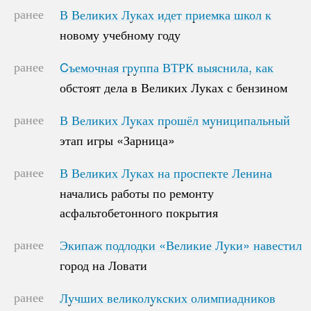
ранее
В Великих Луках идет приемка школ к
В Великих Луках идет приемка школ к
новому учебному году
новому учебному году
ранее
Cъемочная группа ВТРК выяснила, как
Cъемочная группа ВТРК выяснила, как
обстоят дела в Великих Луках с бензином
обстоят дела в Великих Луках с бензином
ранее
В Великих Луках прошёл муниципальный
В Великих Луках прошёл муниципальный
этап игры «Зарница»
этап игры «Зарница»
ранее
В Великих Луках на проспекте Ленина
В Великих Луках на проспекте Ленина
начались работы по ремонту
начались работы по ремонту
асфальтобетонного покрытия
асфальтобетонного покрытия
ранее
Экипаж подлодки «Великие Луки» навестил
Экипаж подлодки «Великие Луки» навестил
город на Ловати
город на Ловати
ранее
Лучших великолукских олимпиадников
Лучших великолукских олимпиадников