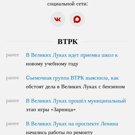
социальной сети:
ВТРК
ранее
В Великих Луках идет приемка школ к
В Великих Луках идет приемка школ к
новому учебному году
новому учебному году
ранее
Cъемочная группа ВТРК выяснила, как
Cъемочная группа ВТРК выяснила, как
обстоят дела в Великих Луках с бензином
обстоят дела в Великих Луках с бензином
ранее
В Великих Луках прошёл муниципальный
В Великих Луках прошёл муниципальный
этап игры «Зарница»
этап игры «Зарница»
ранее
В Великих Луках на проспекте Ленина
В Великих Луках на проспекте Ленина
начались работы по ремонту
начались работы по ремонту