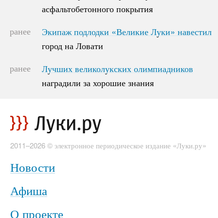
асфальтобетонного покрытия
асфальтобетонного покрытия
ранее
Экипаж подлодки «Великие Луки» навестил
Экипаж подлодки «Великие Луки» навестил
город на Ловати
город на Ловати
ранее
Лучших великолукских олимпиадников
Лучших великолукских олимпиадников
наградили за хорошие знания
наградили за хорошие знания
2011–2026 © электронное периодическое издание «Луки.ру»
Новости
Афиша
О проекте