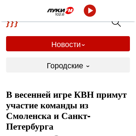
Новости
Городские
Городские
В весенней игре КВН примут
Слово Дело
участие команды из
Народные
Смоленска и Санкт-
Петербурга
ВТРК