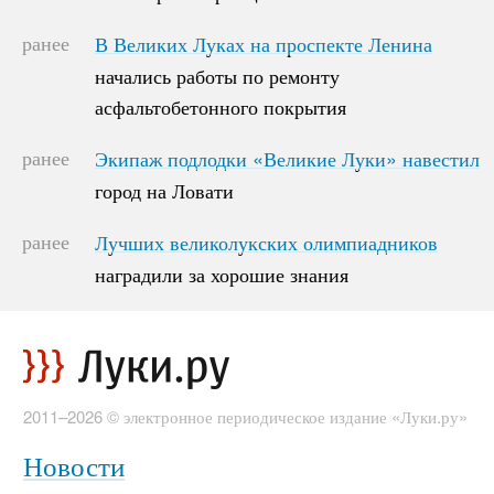
ранее
В Великих Луках на проспекте Ленина
В Великих Луках на проспекте Ленина
начались работы по ремонту
начались работы по ремонту
асфальтобетонного покрытия
асфальтобетонного покрытия
ранее
Экипаж подлодки «Великие Луки» навестил
Экипаж подлодки «Великие Луки» навестил
город на Ловати
город на Ловати
ранее
Лучших великолукских олимпиадников
Лучших великолукских олимпиадников
наградили за хорошие знания
наградили за хорошие знания
2011–2026 © электронное периодическое издание «Луки.ру»
Новости