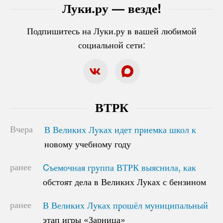
Луки.ру — везде!
Подпишитесь на Луки.ру в вашей любимой
социальной сети:
ВТРК
Вчера
В Великих Луках идет приемка школ к
В Великих Луках идет приемка школ к
новому учебному году
новому учебному году
ранее
Cъемочная группа ВТРК выяснила, как
Cъемочная группа ВТРК выяснила, как
обстоят дела в Великих Луках с бензином
обстоят дела в Великих Луках с бензином
ранее
В Великих Луках прошёл муниципальный
В Великих Луках прошёл муниципальный
этап игры «Зарница»
этап игры «Зарница»