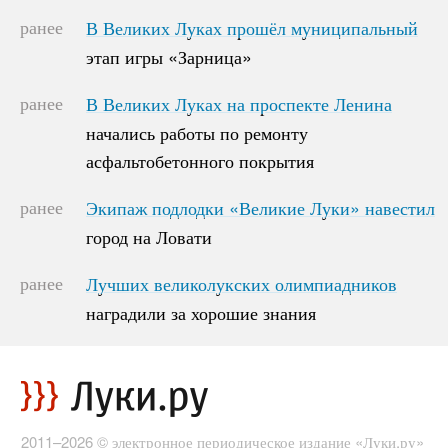
ранее
В Великих Луках прошёл муниципальный
В Великих Луках прошёл муниципальный
этап игры «Зарница»
этап игры «Зарница»
ранее
В Великих Луках на проспекте Ленина
В Великих Луках на проспекте Ленина
начались работы по ремонту
начались работы по ремонту
асфальтобетонного покрытия
асфальтобетонного покрытия
ранее
Экипаж подлодки «Великие Луки» навестил
Экипаж подлодки «Великие Луки» навестил
город на Ловати
город на Ловати
ранее
Лучших великолукских олимпиадников
Лучших великолукских олимпиадников
наградили за хорошие знания
наградили за хорошие знания
2011–2026 © электронное периодическое издание «Луки.ру»