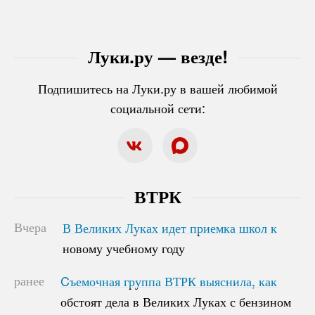
Луки.ру — везде!
Подпишитесь на Луки.ру в вашей любимой
социальной сети:
ВТРК
Вчера
В Великих Луках идет приемка школ к
В Великих Луках идет приемка школ к
новому учебному году
новому учебному году
ранее
Cъемочная группа ВТРК выяснила, как
Cъемочная группа ВТРК выяснила, как
обстоят дела в Великих Луках с бензином
обстоят дела в Великих Луках с бензином