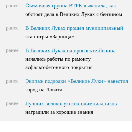
ранее
Cъемочная группа ВТРК выяснила, как
Cъемочная группа ВТРК выяснила, как
обстоят дела в Великих Луках с бензином
обстоят дела в Великих Луках с бензином
ранее
В Великих Луках прошёл муниципальный
В Великих Луках прошёл муниципальный
этап игры «Зарница»
этап игры «Зарница»
ранее
В Великих Луках на проспекте Ленина
В Великих Луках на проспекте Ленина
начались работы по ремонту
начались работы по ремонту
асфальтобетонного покрытия
асфальтобетонного покрытия
ранее
Экипаж подлодки «Великие Луки» навестил
Экипаж подлодки «Великие Луки» навестил
город на Ловати
город на Ловати
ранее
Лучших великолукских олимпиадников
Лучших великолукских олимпиадников
наградили за хорошие знания
наградили за хорошие знания