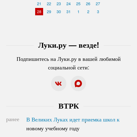
21
22
23
24
25
26
27
28
29
30
31
1
2
3
Луки.ру — везде!
Подпишитесь на Луки.ру в вашей любимой
социальной сети:
ВТРК
ранее
В Великих Луках идет приемка школ к
В Великих Луках идет приемка школ к
новому учебному году
новому учебному году