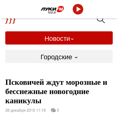
Новости
Городские
Городские
Псковичей ждут морозные и
Слово Дело
бесснежные новогодние
Народные
каникулы
ВТРК
28 декабря 2015 11:18
0