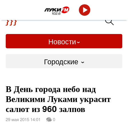
Новости
Городские
Городские
В День города небо над
Слово Дело
Великими Луками украсит
Народные
салют из 960 залпов
ВТРК
29 мая 2015 14:01
0