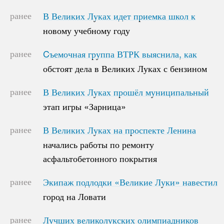
ранее
В Великих Луках идет приемка школ к
В Великих Луках идет приемка школ к
новому учебному году
новому учебному году
ранее
Cъемочная группа ВТРК выяснила, как
Cъемочная группа ВТРК выяснила, как
обстоят дела в Великих Луках с бензином
обстоят дела в Великих Луках с бензином
ранее
В Великих Луках прошёл муниципальный
В Великих Луках прошёл муниципальный
этап игры «Зарница»
этап игры «Зарница»
ранее
В Великих Луках на проспекте Ленина
В Великих Луках на проспекте Ленина
начались работы по ремонту
начались работы по ремонту
асфальтобетонного покрытия
асфальтобетонного покрытия
ранее
Экипаж подлодки «Великие Луки» навестил
Экипаж подлодки «Великие Луки» навестил
город на Ловати
город на Ловати
ранее
Лучших великолукских олимпиадников
Лучших великолукских олимпиадников