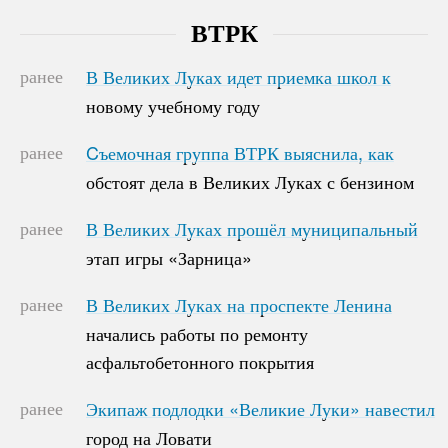
ВТРК
ранее
В Великих Луках идет приемка школ к
В Великих Луках идет приемка школ к
новому учебному году
новому учебному году
ранее
Cъемочная группа ВТРК выяснила, как
Cъемочная группа ВТРК выяснила, как
обстоят дела в Великих Луках с бензином
обстоят дела в Великих Луках с бензином
ранее
В Великих Луках прошёл муниципальный
В Великих Луках прошёл муниципальный
этап игры «Зарница»
этап игры «Зарница»
ранее
В Великих Луках на проспекте Ленина
В Великих Луках на проспекте Ленина
начались работы по ремонту
начались работы по ремонту
асфальтобетонного покрытия
асфальтобетонного покрытия
ранее
Экипаж подлодки «Великие Луки» навестил
Экипаж подлодки «Великие Луки» навестил
город на Ловати
город на Ловати