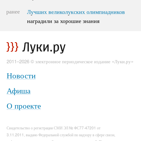
ранее
Лучших великолукских олимпиадников
Лучших великолукских олимпиадников
наградили за хорошие знания
наградили за хорошие знания
2011–2026 © электронное периодическое издание «Луки.ру»
Новости
Афиша
О проекте
Свидетельство о регистрации СМИ ЭЛ № ФС77-47201 от
3.11.2011, выдано Федеральной службой по надзору в сфере связи,