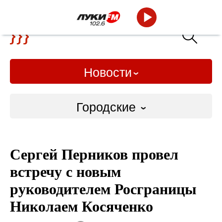
Новости
Городские
Городские
Сергей Перников провел
Слово Дело
встречу с новым
Народные
руководителем Росграницы
Николаем Косяченко
ВТРК