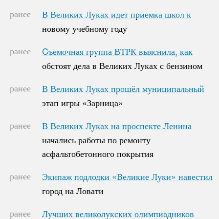
ранее
В Великих Луках идет приемка школ к
В Великих Луках идет приемка школ к
новому учебному году
новому учебному году
ранее
Cъемочная группа ВТРК выяснила, как
Cъемочная группа ВТРК выяснила, как
обстоят дела в Великих Луках с бензином
обстоят дела в Великих Луках с бензином
ранее
В Великих Луках прошёл муниципальный
В Великих Луках прошёл муниципальный
этап игры «Зарница»
этап игры «Зарница»
ранее
В Великих Луках на проспекте Ленина
В Великих Луках на проспекте Ленина
начались работы по ремонту
начались работы по ремонту
асфальтобетонного покрытия
асфальтобетонного покрытия
ранее
Экипаж подлодки «Великие Луки» навестил
Экипаж подлодки «Великие Луки» навестил
город на Ловати
город на Ловати
ранее
Лучших великолукских олимпиадников
Лучших великолукских олимпиадников