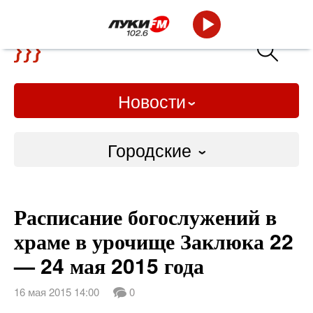
Новости
Городские
Городские
Расписание богослужений в
Слово Дело
храме в урочище Заклюка 22
Народные
— 24 мая 2015 года
ВТРК
16 мая 2015 14:00
0