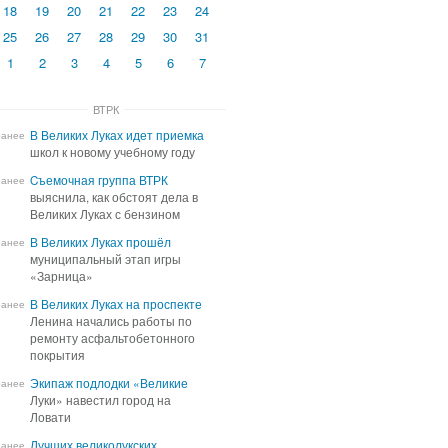
18
19
20
21
22
23
24
25
26
27
28
29
30
31
1
2
3
4
5
6
7
ВТРК
В Великих Луках идет приемка
В Великих Луках идет приемка
ранее
школ к новому учебному году
школ к новому учебному году
Cъемочная группа ВТРК
Cъемочная группа ВТРК
ранее
выяснила, как обстоят дела в
выяснила, как обстоят дела в
Великих Луках с бензином
Великих Луках с бензином
В Великих Луках прошёл
В Великих Луках прошёл
ранее
муниципальный этап игры
муниципальный этап игры
«Зарница»
«Зарница»
В Великих Луках на проспекте
В Великих Луках на проспекте
ранее
Ленина начались работы по
Ленина начались работы по
ремонту асфальтобетонного
ремонту асфальтобетонного
покрытия
покрытия
Экипаж подлодки «Великие
Экипаж подлодки «Великие
ранее
Луки» навестил город на
Луки» навестил город на
Ловати
Ловати
Лучших великолукских
Лучших великолукских
ранее