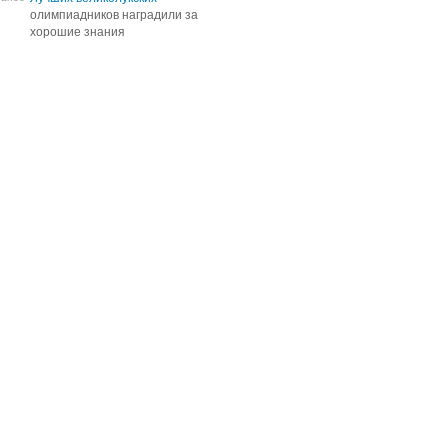
олимпиадников наградили за
олимпиадников наградили за
хорошие знания
хорошие знания