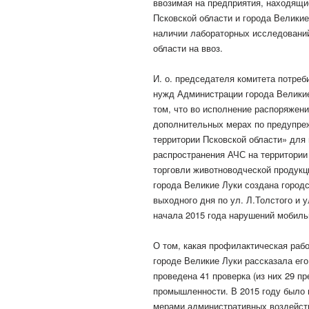
ввозимая на предприятия, находящи
Псковской области и города Великие
наличии лабораторных исследований
области на ввоз.
И. о. председателя комитета потре
нужд Администрации города Велики
том, что во исполнение распоряжени
дополнительных мерах по предупре
территории Псковской области» для
распространения АЧС на территории 
торговли животноводческой продукц
города Великие Луки создана городс
выходного дня по ул. Л.Толстого и 
начала 2015 года нарушений мобиль
О том, какая профилактическая раб
городе Великие Луки рассказала ег
проведена 41 проверка (из них 29 п
промышленности. В 2015 году было п
мерами административных воздейст