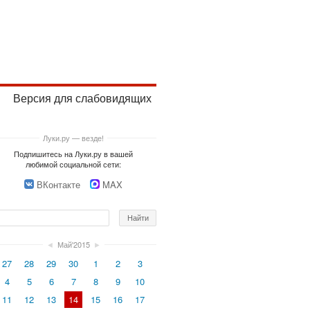
Версия для слабовидящих
Луки.ру — везде!
Подпишитесь на Луки.ру в вашей
любимой социальной сети:
ВКонтакте
MAX
◄
Май'2015
►
27
28
29
30
1
2
3
4
5
6
7
8
9
10
11
12
13
14
15
16
17