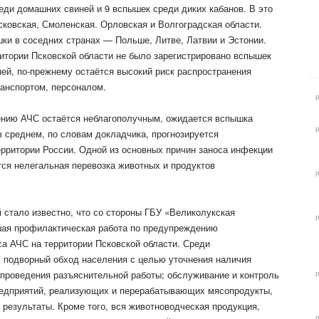
еди домашних свиней и 9 вспышек среди диких кабанов. В это
сковская, Смоленская. Орловская и Волгоградская области.
ки в соседних странах — Польше, Литве, Латвии и Эстонии.
ритории Псковской области не было зарегистрировано вспышек
ей, по-прежнему остаётся высокий риск распространения
ранспортом, персоналом.
нению АЧС остаётся неблагополучным, ожидается вспышка
 в среднем, по словам докладчика, прогнозируется
ерритории России. Одной из основных причин заноса инфекции
тся нелегальная перевозка животных и продуктов
й
стало известно, что со стороны ГБУ «Великолукская
ая профилактическая работа по предупреждению
са АЧС на территории Псковской области. Среди
 подворный обход населения с целью уточнения наличия
 проведения разъяснительной работы; обслуживание и контроль
редприятий, реализующих и перерабатывающих мясопродукты,
результаты. Кроме того, вся животноводческая продукция,