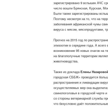
зарегистрировано 9 вспышек АЧС ср
число вошли Брянская, Курская, Мо
Были также зарегистрированы вспыш
Поэтому несмотря на то, что на тер
заболевания африканской чумы свин
вируса с мясом, мясопродуктами, т
Прогноз на 2015 год по распростра
эпизоотии в середине года. А всего
возникновение 95 новых очагов на т
на благополучные территории являе
животноводства.
Также из доклада
Елены Назарово
городская СББЖ» проводится больш
распространения и ликвидации виру
осуществляемых мер она выделила:
свинопоголовья в городской черте и
со стороны ветеринарной службы п
что безусловно даёт положительные 