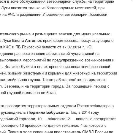
еся в зоне обслуживания ветеринарной службы на территорию
 Луки ввозятся только из благополучных местностей, при
 на АЧС и разрешения Управления ветеринарии Псковской
бительского рынка и размещения заказов для муниципальных
е Луки
Елена Антонюк
проинформировала присутствующих о
я КЧС и ПБ Псковской области от 17.07.2014 г. «О
ждению распространения африканской чумы свиней на
 выполнения мероприятий по предупреждению возникновения и
г. Великие Луки и в целях пресечения несанкционированной
ией, живыми животными и кормами для животных на территории
кая мобильная группа. Также работа ведётся на ярмарках
ул. Зверева, и на территории города. За прошедший период с
ной группой выявлено не было.
ота проводится территориальным отделом Роспотребнадзора в
о руководитель
Людмила Бабушкина
. Так, в 2014 году
редприятий торговли, 10 — общепита, 2 — пищевые предприятия
роведено 16 проверок по данной тематике, 4 из которых с
вий. Также в ходе совещания представитель ОМВД России по