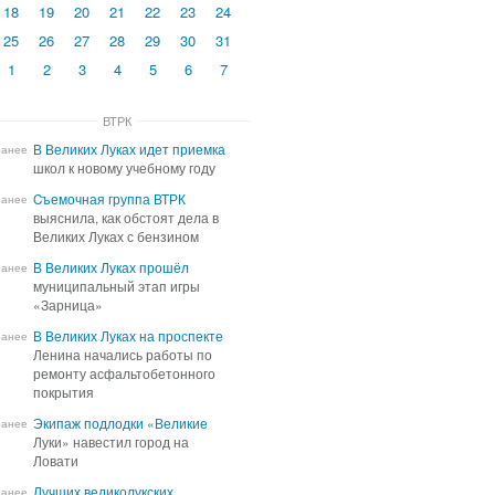
18
19
20
21
22
23
24
25
26
27
28
29
30
31
1
2
3
4
5
6
7
ВТРК
В Великих Луках идет приемка
В Великих Луках идет приемка
ранее
школ к новому учебному году
школ к новому учебному году
Cъемочная группа ВТРК
Cъемочная группа ВТРК
ранее
выяснила, как обстоят дела в
выяснила, как обстоят дела в
Великих Луках с бензином
Великих Луках с бензином
В Великих Луках прошёл
В Великих Луках прошёл
ранее
муниципальный этап игры
муниципальный этап игры
«Зарница»
«Зарница»
В Великих Луках на проспекте
В Великих Луках на проспекте
ранее
Ленина начались работы по
Ленина начались работы по
ремонту асфальтобетонного
ремонту асфальтобетонного
покрытия
покрытия
Экипаж подлодки «Великие
Экипаж подлодки «Великие
ранее
Луки» навестил город на
Луки» навестил город на
Ловати
Ловати
Лучших великолукских
Лучших великолукских
ранее