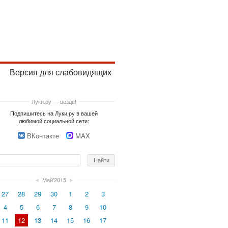
Версия для слабовидящих
Луки.ру — везде!
Подпишитесь на Луки.ру в вашей
любимой социальной сети:
ВКонтакте
MAX
◄
Май'2015
►
27
28
29
30
1
2
3
4
5
6
7
8
9
10
11
12
13
14
15
16
17