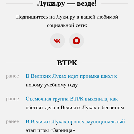
Луки.ру — везде!
Подпишитесь на Луки.ру в вашей любимой
социальной сети:
ВТРК
ранее
В Великих Луках идет приемка школ к
В Великих Луках идет приемка школ к
новому учебному году
новому учебному году
ранее
Cъемочная группа ВТРК выяснила, как
Cъемочная группа ВТРК выяснила, как
обстоят дела в Великих Луках с бензином
обстоят дела в Великих Луках с бензином
ранее
В Великих Луках прошёл муниципальный
В Великих Луках прошёл муниципальный
этап игры «Зарница»
этап игры «Зарница»