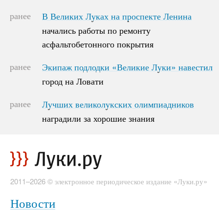
ранее
В Великих Луках на проспекте Ленина
В Великих Луках на проспекте Ленина
начались работы по ремонту
начались работы по ремонту
асфальтобетонного покрытия
асфальтобетонного покрытия
ранее
Экипаж подлодки «Великие Луки» навестил
Экипаж подлодки «Великие Луки» навестил
город на Ловати
город на Ловати
ранее
Лучших великолукских олимпиадников
Лучших великолукских олимпиадников
наградили за хорошие знания
наградили за хорошие знания
2011–2026 © электронное периодическое издание «Луки.ру»
Новости