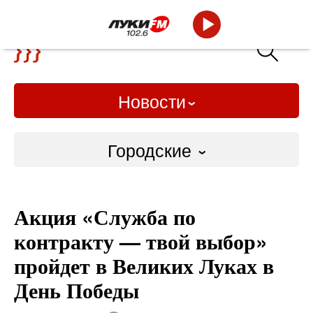
Новости
Городские
Городские
Акция «Служба по
Слово Дело
контракту — твой выбор»
Народные
пройдет в Великих Луках в
День Победы
ВТРК