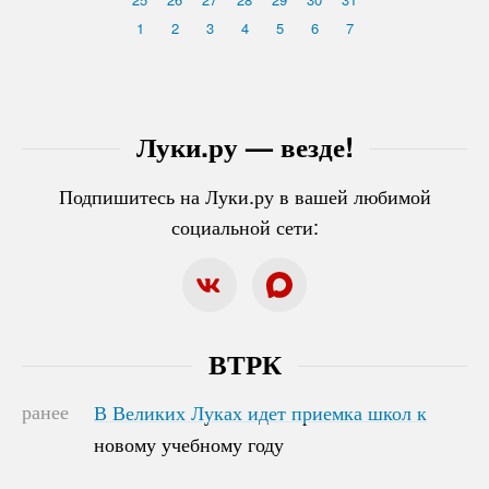
1
2
3
4
5
6
7
Луки.ру — везде!
Подпишитесь на Луки.ру в вашей любимой
социальной сети:
ВТРК
ранее
В Великих Луках идет приемка школ к
В Великих Луках идет приемка школ к
новому учебному году
новому учебному году