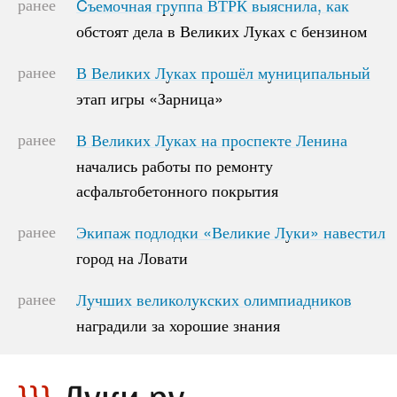
ранее
Cъемочная группа ВТРК выяснила, как
Cъемочная группа ВТРК выяснила, как
обстоят дела в Великих Луках с бензином
обстоят дела в Великих Луках с бензином
ранее
В Великих Луках прошёл муниципальный
В Великих Луках прошёл муниципальный
этап игры «Зарница»
этап игры «Зарница»
ранее
В Великих Луках на проспекте Ленина
В Великих Луках на проспекте Ленина
начались работы по ремонту
начались работы по ремонту
асфальтобетонного покрытия
асфальтобетонного покрытия
ранее
Экипаж подлодки «Великие Луки» навестил
Экипаж подлодки «Великие Луки» навестил
город на Ловати
город на Ловати
ранее
Лучших великолукских олимпиадников
Лучших великолукских олимпиадников
наградили за хорошие знания
наградили за хорошие знания