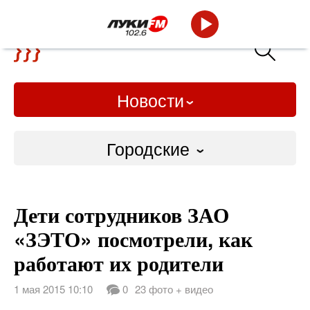
Новости
Городские
Городские
Дети сотрудников ЗАО
Слово Дело
«ЗЭТО» посмотрели, как
Народные
работают их родители
ВТРК
1 мая 2015 10:10
0
23 фото + видео