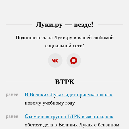
Луки.ру — везде!
Подпишитесь на Луки.ру в вашей любимой
социальной сети:
ВТРК
ранее
В Великих Луках идет приемка школ к
В Великих Луках идет приемка школ к
новому учебному году
новому учебному году
ранее
Cъемочная группа ВТРК выяснила, как
Cъемочная группа ВТРК выяснила, как
обстоят дела в Великих Луках с бензином
обстоят дела в Великих Луках с бензином