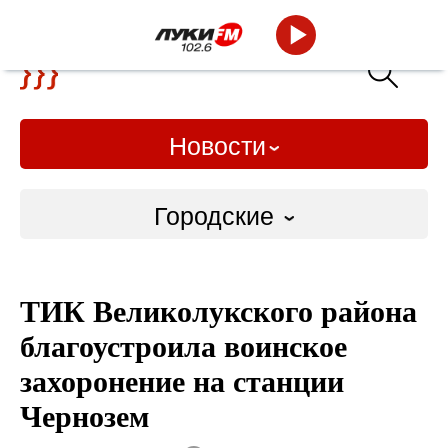
Новости
Городские
Городские
ТИК Великолукского района
Слово Дело
благоустроила воинское
Народные
захоронение на станции
Чернозем
ВТРК