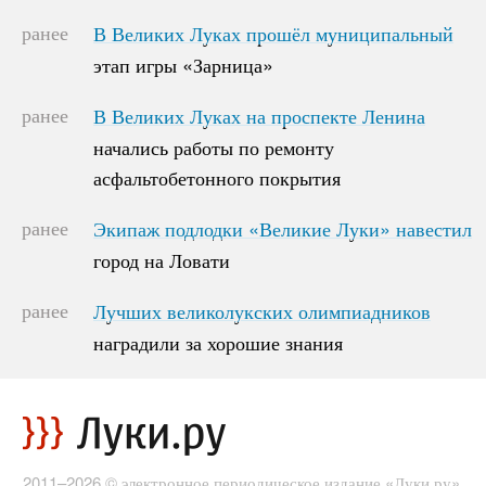
ранее
В Великих Луках прошёл муниципальный
В Великих Луках прошёл муниципальный
этап игры «Зарница»
этап игры «Зарница»
ранее
В Великих Луках на проспекте Ленина
В Великих Луках на проспекте Ленина
начались работы по ремонту
начались работы по ремонту
асфальтобетонного покрытия
асфальтобетонного покрытия
ранее
Экипаж подлодки «Великие Луки» навестил
Экипаж подлодки «Великие Луки» навестил
город на Ловати
город на Ловати
ранее
Лучших великолукских олимпиадников
Лучших великолукских олимпиадников
наградили за хорошие знания
наградили за хорошие знания
2011–2026 © электронное периодическое издание «Луки.ру»