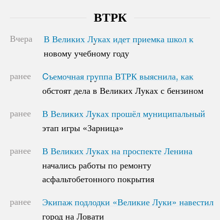
ВТРК
Вчера
В Великих Луках идет приемка школ к
В Великих Луках идет приемка школ к
новому учебному году
новому учебному году
ранее
Cъемочная группа ВТРК выяснила, как
Cъемочная группа ВТРК выяснила, как
обстоят дела в Великих Луках с бензином
обстоят дела в Великих Луках с бензином
ранее
В Великих Луках прошёл муниципальный
В Великих Луках прошёл муниципальный
этап игры «Зарница»
этап игры «Зарница»
ранее
В Великих Луках на проспекте Ленина
В Великих Луках на проспекте Ленина
начались работы по ремонту
начались работы по ремонту
асфальтобетонного покрытия
асфальтобетонного покрытия
ранее
Экипаж подлодки «Великие Луки» навестил
Экипаж подлодки «Великие Луки» навестил
город на Ловати
город на Ловати