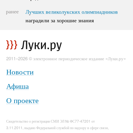
ранее
Лучших великолукских олимпиадников
Лучших великолукских олимпиадников
наградили за хорошие знания
наградили за хорошие знания
2011–2026 © электронное периодическое издание «Луки.ру»
Новости
Афиша
О проекте
Свидетельство о регистрации СМИ ЭЛ № ФС77-47201 от
3.11.2011, выдано Федеральной службой по надзору в сфере связи,