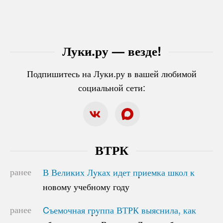
Луки.ру — везде!
Подпишитесь на Луки.ру в вашей любимой
социальной сети:
ВТРК
ранее
В Великих Луках идет приемка школ к
В Великих Луках идет приемка школ к
новому учебному году
новому учебному году
ранее
Cъемочная группа ВТРК выяснила, как
Cъемочная группа ВТРК выяснила, как