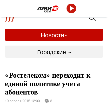
Новости
Городские
Городские
«Ростелеком» переходит к
Слово Дело
единой политике учета
Народные
абонентов
ВТРК
19 апреля 2015 12:00
3