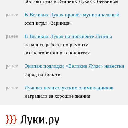
обстоят дела в Великих Луках с бензином
обстоят дела в Великих Луках с бензином
ранее
В Великих Луках прошёл муниципальный
В Великих Луках прошёл муниципальный
этап игры «Зарница»
этап игры «Зарница»
ранее
В Великих Луках на проспекте Ленина
В Великих Луках на проспекте Ленина
начались работы по ремонту
начались работы по ремонту
асфальтобетонного покрытия
асфальтобетонного покрытия
ранее
Экипаж подлодки «Великие Луки» навестил
Экипаж подлодки «Великие Луки» навестил
город на Ловати
город на Ловати
ранее
Лучших великолукских олимпиадников
Лучших великолукских олимпиадников
наградили за хорошие знания
наградили за хорошие знания