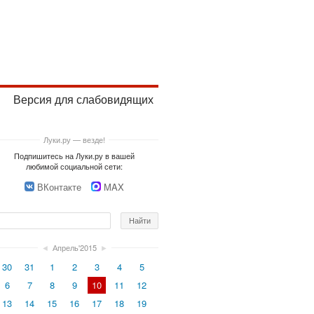
Версия для слабовидящих
Луки.ру — везде!
Подпишитесь на Луки.ру в вашей
любимой социальной сети:
ВКонтакте
MAX
◄
Апрель'2015
►
30
31
1
2
3
4
5
6
7
8
9
10
11
12
13
14
15
16
17
18
19