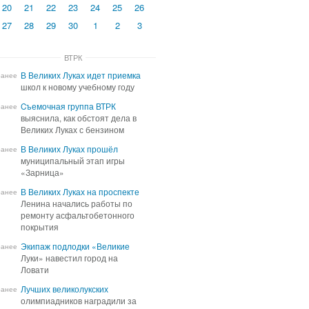
20
21
22
23
24
25
26
27
28
29
30
1
2
3
ВТРК
В Великих Луках идет приемка
В Великих Луках идет приемка
ранее
школ к новому учебному году
школ к новому учебному году
Cъемочная группа ВТРК
Cъемочная группа ВТРК
ранее
выяснила, как обстоят дела в
выяснила, как обстоят дела в
Великих Луках с бензином
Великих Луках с бензином
В Великих Луках прошёл
В Великих Луках прошёл
ранее
муниципальный этап игры
муниципальный этап игры
«Зарница»
«Зарница»
В Великих Луках на проспекте
В Великих Луках на проспекте
ранее
Ленина начались работы по
Ленина начались работы по
ремонту асфальтобетонного
ремонту асфальтобетонного
покрытия
покрытия
Экипаж подлодки «Великие
Экипаж подлодки «Великие
ранее
Луки» навестил город на
Луки» навестил город на
Ловати
Ловати
Лучших великолукских
Лучших великолукских
ранее
олимпиадников наградили за
олимпиадников наградили за