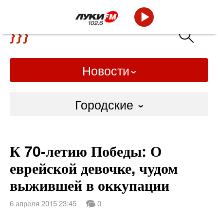
Новости
Городские
Городские
К 70-летию Победы: О
Слово Дело
еврейской девочке, чудом
Народные
выжившей в оккупации
ВТРК
6 апреля 2015 23:45
0