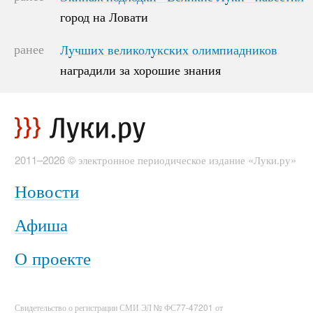
город на Ловати
город на Ловати
ранее
Лучших великолукских олимпиадников
Лучших великолукских олимпиадников
наградили за хорошие знания
наградили за хорошие знания
2011–2026 © электронное периодическое издание «Луки.ру»
Новости
Афиша
О проекте
Свидетельство о регистрации СМИ ЭЛ № ФС77-47201 от