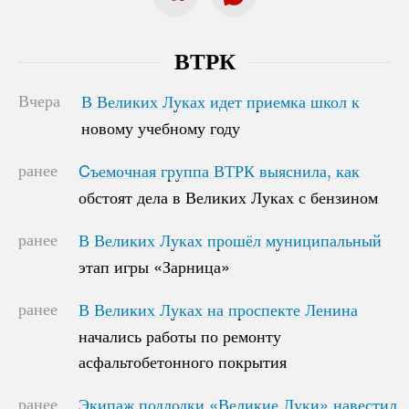
ВТРК
Вчера
В Великих Луках идет приемка школ к
В Великих Луках идет приемка школ к
новому учебному году
новому учебному году
ранее
Cъемочная группа ВТРК выяснила, как
Cъемочная группа ВТРК выяснила, как
обстоят дела в Великих Луках с бензином
обстоят дела в Великих Луках с бензином
ранее
В Великих Луках прошёл муниципальный
В Великих Луках прошёл муниципальный
этап игры «Зарница»
этап игры «Зарница»
ранее
В Великих Луках на проспекте Ленина
В Великих Луках на проспекте Ленина
начались работы по ремонту
начались работы по ремонту
асфальтобетонного покрытия
асфальтобетонного покрытия
ранее
Экипаж подлодки «Великие Луки» навестил
Экипаж подлодки «Великие Луки» навестил