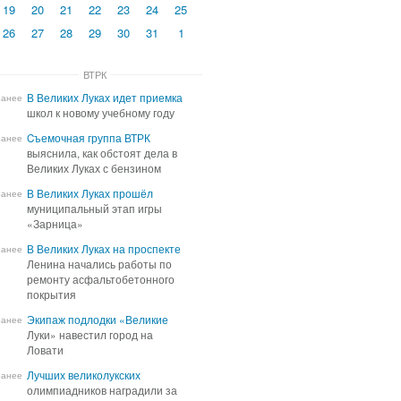
19
20
21
22
23
24
25
26
27
28
29
30
31
1
ВТРК
В Великих Луках идет приемка
В Великих Луках идет приемка
ранее
школ к новому учебному году
школ к новому учебному году
Cъемочная группа ВТРК
Cъемочная группа ВТРК
ранее
выяснила, как обстоят дела в
выяснила, как обстоят дела в
Великих Луках с бензином
Великих Луках с бензином
В Великих Луках прошёл
В Великих Луках прошёл
ранее
муниципальный этап игры
муниципальный этап игры
«Зарница»
«Зарница»
В Великих Луках на проспекте
В Великих Луках на проспекте
ранее
Ленина начались работы по
Ленина начались работы по
ремонту асфальтобетонного
ремонту асфальтобетонного
покрытия
покрытия
Экипаж подлодки «Великие
Экипаж подлодки «Великие
ранее
Луки» навестил город на
Луки» навестил город на
Ловати
Ловати
Лучших великолукских
Лучших великолукских
ранее
олимпиадников наградили за
олимпиадников наградили за