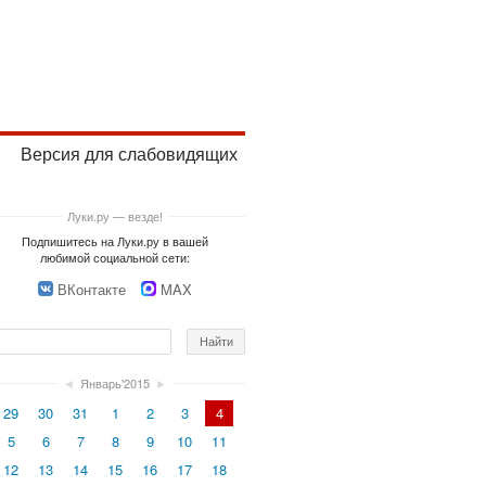
Версия для слабовидящих
Луки.ру — везде!
Подпишитесь на Луки.ру в вашей
любимой социальной сети:
ВКонтакте
MAX
◄
Январь'2015
►
29
30
31
1
2
3
4
5
6
7
8
9
10
11
12
13
14
15
16
17
18