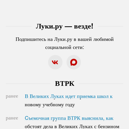
Луки.ру — везде!
Подпишитесь на Луки.ру в вашей любимой
социальной сети:
ВТРК
ранее
В Великих Луках идет приемка школ к
В Великих Луках идет приемка школ к
новому учебному году
новому учебному году
ранее
Cъемочная группа ВТРК выяснила, как
Cъемочная группа ВТРК выяснила, как
обстоят дела в Великих Луках с бензином
обстоят дела в Великих Луках с бензином