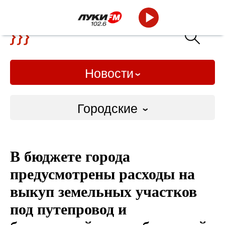
Новости
Городские
Городские
В бюджете города
Слово Дело
предусмотрены расходы на
Народные
выкуп земельных участков
под путепровод и
ВТРК