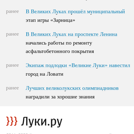
ранее
В Великих Луках прошёл муниципальный
В Великих Луках прошёл муниципальный
этап игры «Зарница»
этап игры «Зарница»
ранее
В Великих Луках на проспекте Ленина
В Великих Луках на проспекте Ленина
начались работы по ремонту
начались работы по ремонту
асфальтобетонного покрытия
асфальтобетонного покрытия
ранее
Экипаж подлодки «Великие Луки» навестил
Экипаж подлодки «Великие Луки» навестил
город на Ловати
город на Ловати
ранее
Лучших великолукских олимпиадников
Лучших великолукских олимпиадников
наградили за хорошие знания
наградили за хорошие знания