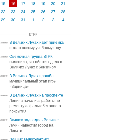
15
16
17
18
19
20
21
22
23
24
25
26
27
28
29
30
31
1
2
3
4
ВТРК
В Великих Луках идет приемка
В Великих Луках идет приемка
ранее
школ к новому учебному году
школ к новому учебному году
Cъемочная группа ВТРК
Cъемочная группа ВТРК
ранее
выяснила, как обстоят дела в
выяснила, как обстоят дела в
Великих Луках с бензином
Великих Луках с бензином
В Великих Луках прошёл
В Великих Луках прошёл
ранее
муниципальный этап игры
муниципальный этап игры
«Зарница»
«Зарница»
В Великих Луках на проспекте
В Великих Луках на проспекте
ранее
Ленина начались работы по
Ленина начались работы по
ремонту асфальтобетонного
ремонту асфальтобетонного
покрытия
покрытия
Экипаж подлодки «Великие
Экипаж подлодки «Великие
ранее
Луки» навестил город на
Луки» навестил город на
Ловати
Ловати
Лучших великолукских
Лучших великолукских
ранее