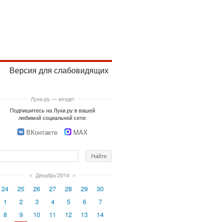
Версия для слабовидящих
Луки.ру — везде!
Подпишитесь на Луки.ру в вашей
любимой социальной сети:
ВКонтакте
MAX
◄
Декабрь'2014
►
24
25
26
27
28
29
30
1
2
3
4
5
6
7
8
9
10
11
12
13
14