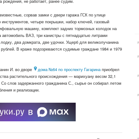
 рождения, не работает, ранее судим.
неизвестные, сорвав замки с двери гаража ГСК по улице
 инструментов, четыре покрышки, набор ключей, газовый
лифовальную машину, комплект задних тормозных колодок на
на автомобиль ВАЗ, три канистры с пятнадцатью литрами
лодку, два домкрата, две удочки. Ущерб для великолучанина
0 рублей. В краже подозреваются судимые граждане 1984 и 1979
данин И. во дворе
дома №64 по проспекту Гагарина
приобрел
ства растительного происхождения — марихуану весом 32,1
 Со слов задержанного гражданина С., сырье он собирал летом
бления и реализации.