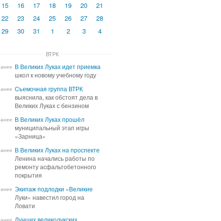
15
16
17
18
19
20
21
22
23
24
25
26
27
28
29
30
31
1
2
3
4
ВТРК
В Великих Луках идет приемка
В Великих Луках идет приемка
ранее
школ к новому учебному году
школ к новому учебному году
Cъемочная группа ВТРК
Cъемочная группа ВТРК
ранее
выяснила, как обстоят дела в
выяснила, как обстоят дела в
Великих Луках с бензином
Великих Луках с бензином
В Великих Луках прошёл
В Великих Луках прошёл
ранее
муниципальный этап игры
муниципальный этап игры
«Зарница»
«Зарница»
В Великих Луках на проспекте
В Великих Луках на проспекте
ранее
Ленина начались работы по
Ленина начались работы по
ремонту асфальтобетонного
ремонту асфальтобетонного
покрытия
покрытия
Экипаж подлодки «Великие
Экипаж подлодки «Великие
ранее
Луки» навестил город на
Луки» навестил город на
Ловати
Ловати
Лучших великолукских
Лучших великолукских
ранее