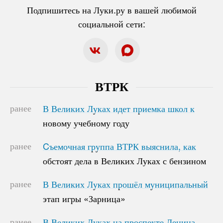
Подпишитесь на Луки.ру в вашей любимой
социальной сети:
ВТРК
ранее
В Великих Луках идет приемка школ к
В Великих Луках идет приемка школ к
новому учебному году
новому учебному году
ранее
Cъемочная группа ВТРК выяснила, как
Cъемочная группа ВТРК выяснила, как
обстоят дела в Великих Луках с бензином
обстоят дела в Великих Луках с бензином
ранее
В Великих Луках прошёл муниципальный
В Великих Луках прошёл муниципальный
этап игры «Зарница»
этап игры «Зарница»
ранее
В Великих Луках на проспекте Ленина
В Великих Луках на проспекте Ленина