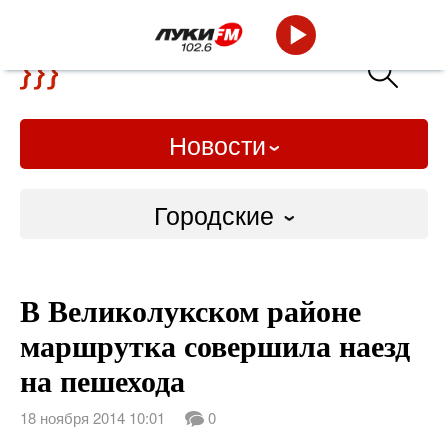
Новости
Городские
Городские
В Великолукском районе
Слово Дело
маршрутка совершила наезд
Народные
на пешехода
ВТРК
18 ноября 2014 10:01
0