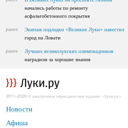
начались работы по ремонту
начались работы по ремонту
асфальтобетонного покрытия
асфальтобетонного покрытия
ранее
Экипаж подлодки «Великие Луки» навестил
Экипаж подлодки «Великие Луки» навестил
город на Ловати
город на Ловати
ранее
Лучших великолукских олимпиадников
Лучших великолукских олимпиадников
наградили за хорошие знания
наградили за хорошие знания
2011–2026 © электронное периодическое издание «Луки.ру»
Новости
Афиша