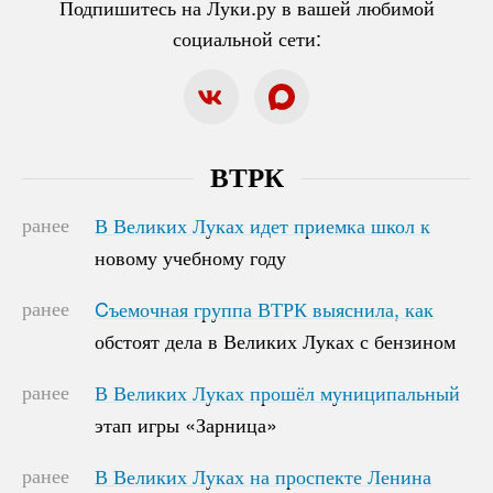
Подпишитесь на Луки.ру в вашей любимой
социальной сети:
ВТРК
ранее
В Великих Луках идет приемка школ к
В Великих Луках идет приемка школ к
новому учебному году
новому учебному году
ранее
Cъемочная группа ВТРК выяснила, как
Cъемочная группа ВТРК выяснила, как
обстоят дела в Великих Луках с бензином
обстоят дела в Великих Луках с бензином
ранее
В Великих Луках прошёл муниципальный
В Великих Луках прошёл муниципальный
этап игры «Зарница»
этап игры «Зарница»
ранее
В Великих Луках на проспекте Ленина
В Великих Луках на проспекте Ленина