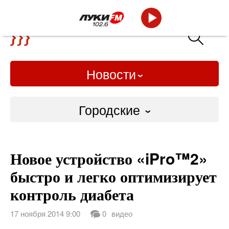
Новости
Городские
Городские
Новое устройство «iPro™2»
Слово Дело
быстро и легко оптимизирует
Народные
контроль диабета
ВТРК
17 ноября 2014 9:00
0
видео