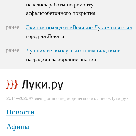
начались работы по ремонту
начались работы по ремонту
асфальтобетонного покрытия
асфальтобетонного покрытия
ранее
Экипаж подлодки «Великие Луки» навестил
Экипаж подлодки «Великие Луки» навестил
город на Ловати
город на Ловати
ранее
Лучших великолукских олимпиадников
Лучших великолукских олимпиадников
наградили за хорошие знания
наградили за хорошие знания
2011–2026 © электронное периодическое издание «Луки.ру»
Новости
Афиша