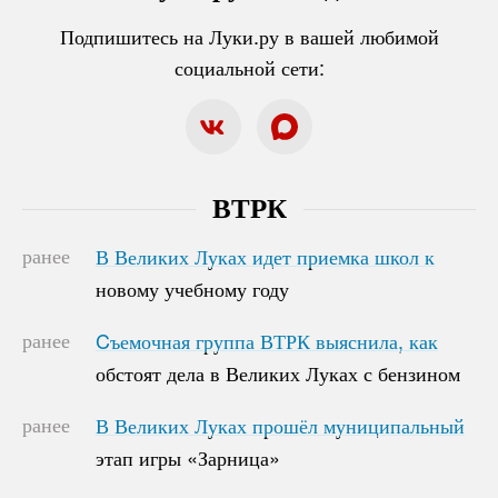
Подпишитесь на Луки.ру в вашей любимой
социальной сети:
ВТРК
ранее
В Великих Луках идет приемка школ к
В Великих Луках идет приемка школ к
новому учебному году
новому учебному году
ранее
Cъемочная группа ВТРК выяснила, как
Cъемочная группа ВТРК выяснила, как
обстоят дела в Великих Луках с бензином
обстоят дела в Великих Луках с бензином
ранее
В Великих Луках прошёл муниципальный
В Великих Луках прошёл муниципальный
этап игры «Зарница»
этап игры «Зарница»