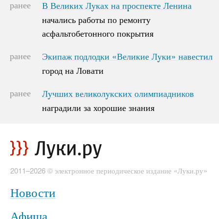
ранее
В Великих Луках на проспекте Ленина
В Великих Луках на проспекте Ленина
начались работы по ремонту
начались работы по ремонту
асфальтобетонного покрытия
асфальтобетонного покрытия
ранее
Экипаж подлодки «Великие Луки» навестил
Экипаж подлодки «Великие Луки» навестил
город на Ловати
город на Ловати
ранее
Лучших великолукских олимпиадников
Лучших великолукских олимпиадников
наградили за хорошие знания
наградили за хорошие знания
2011–2026 © электронное периодическое издание «Луки.ру»
Новости
Афиша