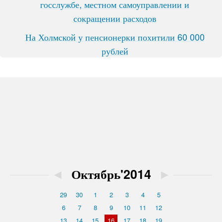
госслужбе, местном самоуправлении и
сокращении расходов
На Холмской у пенсионерки похитили 60 000
рублей
◄
Октябрь'2014
►
29
30
1
2
3
4
5
6
7
8
9
10
11
12
13
14
15
16
17
18
19