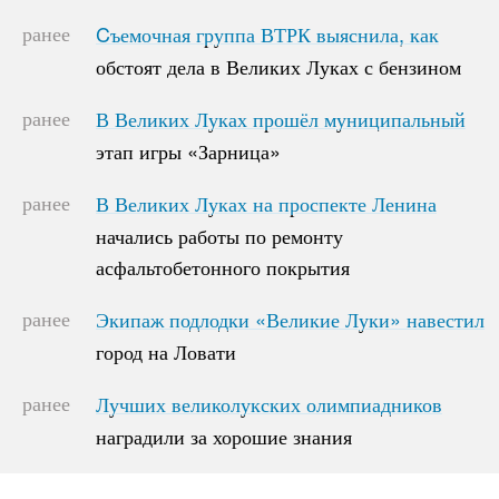
ранее
Cъемочная группа ВТРК выяснила, как
Cъемочная группа ВТРК выяснила, как
обстоят дела в Великих Луках с бензином
обстоят дела в Великих Луках с бензином
ранее
В Великих Луках прошёл муниципальный
В Великих Луках прошёл муниципальный
этап игры «Зарница»
этап игры «Зарница»
ранее
В Великих Луках на проспекте Ленина
В Великих Луках на проспекте Ленина
начались работы по ремонту
начались работы по ремонту
асфальтобетонного покрытия
асфальтобетонного покрытия
ранее
Экипаж подлодки «Великие Луки» навестил
Экипаж подлодки «Великие Луки» навестил
город на Ловати
город на Ловати
ранее
Лучших великолукских олимпиадников
Лучших великолукских олимпиадников
наградили за хорошие знания
наградили за хорошие знания