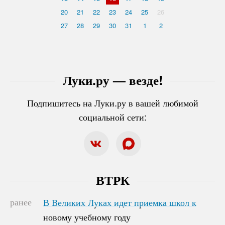
20
21
22
23
24
25
26
27
28
29
30
31
1
2
Луки.ру — везде!
Подпишитесь на Луки.ру в вашей любимой
социальной сети:
ВТРК
ранее
В Великих Луках идет приемка школ к
В Великих Луках идет приемка школ к
новому учебному году
новому учебному году