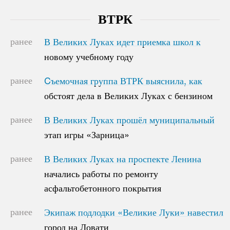
ВТРК
ранее
В Великих Луках идет приемка школ к
В Великих Луках идет приемка школ к
новому учебному году
новому учебному году
ранее
Cъемочная группа ВТРК выяснила, как
Cъемочная группа ВТРК выяснила, как
обстоят дела в Великих Луках с бензином
обстоят дела в Великих Луках с бензином
ранее
В Великих Луках прошёл муниципальный
В Великих Луках прошёл муниципальный
этап игры «Зарница»
этап игры «Зарница»
ранее
В Великих Луках на проспекте Ленина
В Великих Луках на проспекте Ленина
начались работы по ремонту
начались работы по ремонту
асфальтобетонного покрытия
асфальтобетонного покрытия
ранее
Экипаж подлодки «Великие Луки» навестил
Экипаж подлодки «Великие Луки» навестил
город на Ловати
город на Ловати