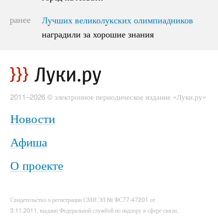
ранее
Лучших великолукских олимпиадников
Лучших великолукских олимпиадников
наградили за хорошие знания
наградили за хорошие знания
2011–2026 © электронное периодическое издание «Луки.ру»
Новости
Афиша
О проекте
Свидетельство о регистрации СМИ ЭЛ № ФС77-47201 от
3.11.2011, выдано Федеральной службой по надзору в сфере связи,