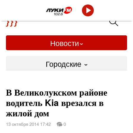
Новости
Городские
Городские
В Великолукском районе
Слово Дело
водитель Kia врезался в
Народные
жилой дом
ВТРК
13 октября 2014 17:42
0