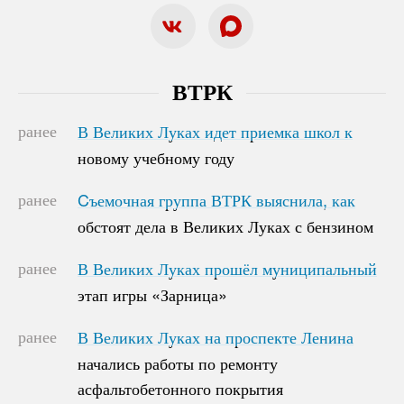
ВТРК
ранее
В Великих Луках идет приемка школ к
В Великих Луках идет приемка школ к
новому учебному году
новому учебному году
ранее
Cъемочная группа ВТРК выяснила, как
Cъемочная группа ВТРК выяснила, как
обстоят дела в Великих Луках с бензином
обстоят дела в Великих Луках с бензином
ранее
В Великих Луках прошёл муниципальный
В Великих Луках прошёл муниципальный
этап игры «Зарница»
этап игры «Зарница»
ранее
В Великих Луках на проспекте Ленина
В Великих Луках на проспекте Ленина
начались работы по ремонту
начались работы по ремонту
асфальтобетонного покрытия
асфальтобетонного покрытия