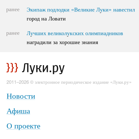
ранее
Экипаж подлодки «Великие Луки» навестил
Экипаж подлодки «Великие Луки» навестил
город на Ловати
город на Ловати
ранее
Лучших великолукских олимпиадников
Лучших великолукских олимпиадников
наградили за хорошие знания
наградили за хорошие знания
2011–2026 © электронное периодическое издание «Луки.ру»
Новости
Афиша
О проекте