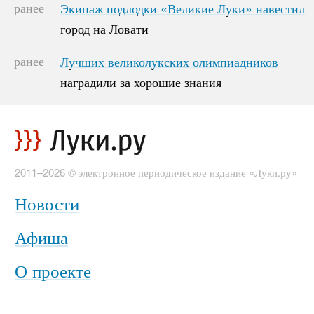
ранее
Экипаж подлодки «Великие Луки» навестил
Экипаж подлодки «Великие Луки» навестил
город на Ловати
город на Ловати
ранее
Лучших великолукских олимпиадников
Лучших великолукских олимпиадников
наградили за хорошие знания
наградили за хорошие знания
2011–2026 © электронное периодическое издание «Луки.ру»
Новости
Афиша
О проекте