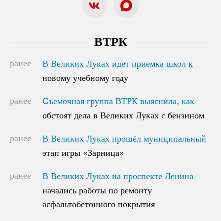
ВТРК
ранее
В Великих Луках идет приемка школ к
В Великих Луках идет приемка школ к
новому учебному году
новому учебному году
ранее
Cъемочная группа ВТРК выяснила, как
Cъемочная группа ВТРК выяснила, как
обстоят дела в Великих Луках с бензином
обстоят дела в Великих Луках с бензином
ранее
В Великих Луках прошёл муниципальный
В Великих Луках прошёл муниципальный
этап игры «Зарница»
этап игры «Зарница»
ранее
В Великих Луках на проспекте Ленина
В Великих Луках на проспекте Ленина
начались работы по ремонту
начались работы по ремонту
асфальтобетонного покрытия
асфальтобетонного покрытия