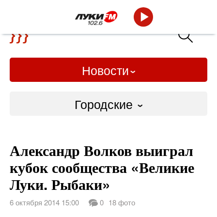
Новости
Городские
Городские
Александр Волков выиграл
Слово Дело
кубок сообщества «Великие
Народные
Луки. Рыбаки»
ВТРК
6 октября 2014 15:00
0
18 фото