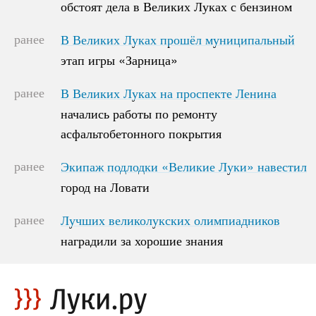
обстоят дела в Великих Луках с бензином
обстоят дела в Великих Луках с бензином
ранее
В Великих Луках прошёл муниципальный
В Великих Луках прошёл муниципальный
этап игры «Зарница»
этап игры «Зарница»
ранее
В Великих Луках на проспекте Ленина
В Великих Луках на проспекте Ленина
начались работы по ремонту
начались работы по ремонту
асфальтобетонного покрытия
асфальтобетонного покрытия
ранее
Экипаж подлодки «Великие Луки» навестил
Экипаж подлодки «Великие Луки» навестил
город на Ловати
город на Ловати
ранее
Лучших великолукских олимпиадников
Лучших великолукских олимпиадников
наградили за хорошие знания
наградили за хорошие знания