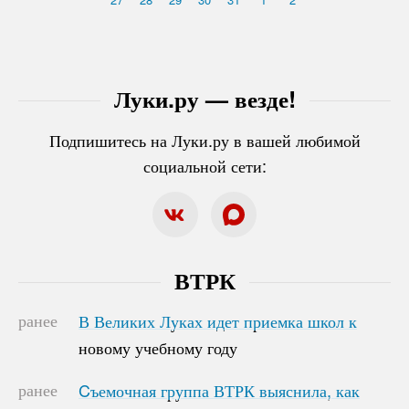
Луки.ру — везде!
Подпишитесь на Луки.ру в вашей любимой
социальной сети:
ВТРК
ранее
В Великих Луках идет приемка школ к
В Великих Луках идет приемка школ к
новому учебному году
новому учебному году
ранее
Cъемочная группа ВТРК выяснила, как
Cъемочная группа ВТРК выяснила, как