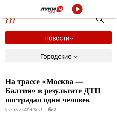
Новости
Городские
Городские
На трассе «Москва —
Слово Дело
Балтия» в результате ДТП
Народные
пострадал один человек
ВТРК
6 октября 2014 12:01
0