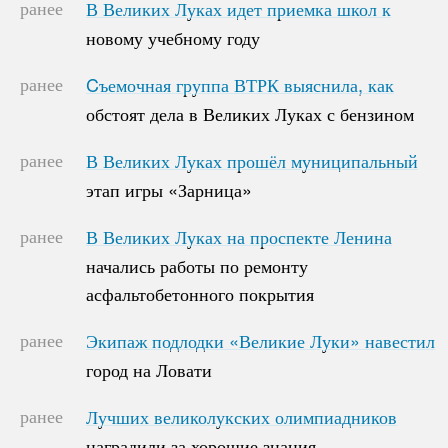
ранее
В Великих Луках идет приемка школ к
В Великих Луках идет приемка школ к
новому учебному году
новому учебному году
ранее
Cъемочная группа ВТРК выяснила, как
Cъемочная группа ВТРК выяснила, как
обстоят дела в Великих Луках с бензином
обстоят дела в Великих Луках с бензином
ранее
В Великих Луках прошёл муниципальный
В Великих Луках прошёл муниципальный
этап игры «Зарница»
этап игры «Зарница»
ранее
В Великих Луках на проспекте Ленина
В Великих Луках на проспекте Ленина
начались работы по ремонту
начались работы по ремонту
асфальтобетонного покрытия
асфальтобетонного покрытия
ранее
Экипаж подлодки «Великие Луки» навестил
Экипаж подлодки «Великие Луки» навестил
город на Ловати
город на Ловати
ранее
Лучших великолукских олимпиадников
Лучших великолукских олимпиадников
наградили за хорошие знания
наградили за хорошие знания