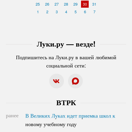
25
26
27
28
29
30
31
1
2
3
4
5
6
7
Луки.ру — везде!
Подпишитесь на Луки.ру в вашей любимой
социальной сети:
ВТРК
ранее
В Великих Луках идет приемка школ к
В Великих Луках идет приемка школ к
новому учебному году
новому учебному году