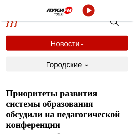
Новости
Городские
Городские
Приоритеты развития
Слово Дело
системы образования
Народные
обсудили на педагогической
конференции
ВТРК