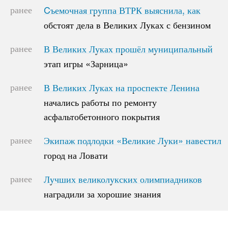
ранее
Cъемочная группа ВТРК выяснила, как
Cъемочная группа ВТРК выяснила, как
обстоят дела в Великих Луках с бензином
обстоят дела в Великих Луках с бензином
ранее
В Великих Луках прошёл муниципальный
В Великих Луках прошёл муниципальный
этап игры «Зарница»
этап игры «Зарница»
ранее
В Великих Луках на проспекте Ленина
В Великих Луках на проспекте Ленина
начались работы по ремонту
начались работы по ремонту
асфальтобетонного покрытия
асфальтобетонного покрытия
ранее
Экипаж подлодки «Великие Луки» навестил
Экипаж подлодки «Великие Луки» навестил
город на Ловати
город на Ловати
ранее
Лучших великолукских олимпиадников
Лучших великолукских олимпиадников
наградили за хорошие знания
наградили за хорошие знания