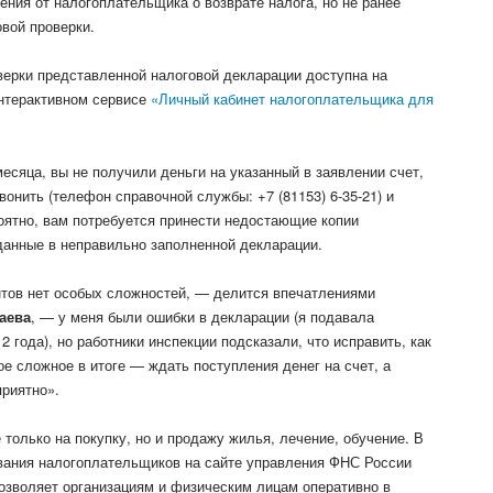
ния от налогоплательщика о возврате налога, но не ранее
вой проверки.
ерки представленной налоговой декларации доступна на
нтерактивном сервисе
«Личный кабинет налогоплательщика для
месяца, вы не получили деньги на указанный в заявлении счет,
вонить (телефон справочной службы: +7 (81153) 6-35-21) и
роятно, вам потребуется принести недостающие копии
 данные в неправильно заполненной декларации.
тов нет особых сложностей, — делится впечатлениями
аева
, — у меня были ошибки в декларации (я подавала
 года), но работники инспекции подсказали, что исправить, как
е сложное в итоге — ждать поступления денег на счет, а
приятно».
только на покупку, но и продажу жилья, лечение, обучение. В
вания налогоплательщиков на сайте управления ФНС России
позволяет организациям и физическим лицам оперативно в