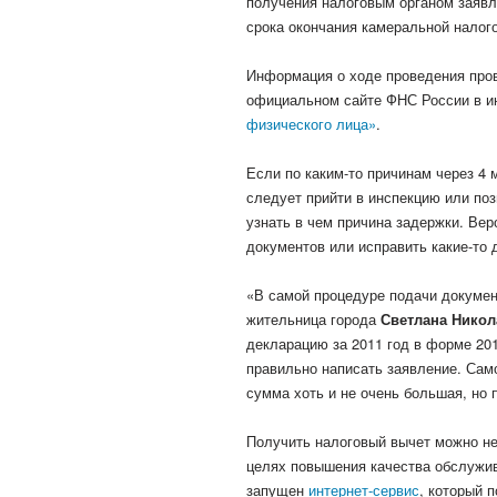
получения налоговым органом заявле
срока окончания камеральной налого
Информация о ходе проведения пров
официальном сайте ФНС России в и
физического лица»
.
Если по каким-то причинам через 4 
следует прийти в инспекцию или поз
узнать в чем причина задержки. Ве
документов или исправить какие-то
«В самой процедуре подачи докумен
жительница города
Светлана Никол
декларацию за 2011 год в форме 2012
правильно написать заявление. Само
сумма хоть и не очень большая, но 
Получить налоговый вычет можно не 
целях повышения качества обслужи
запущен
интернет-сервис
, который 