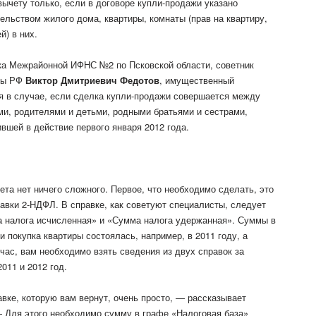
вычету только, если в договоре купли-продажи указано
ельством жилого дома, квартиры, комнаты (прав на квартиру,
й) в них.
ка Межрайонной ИФНС №2 по Псковской области, советник
жбы РФ
Виктор Дмитриевич Федотов
, имущественный
я в случае, если сделка купли-продажи совершается между
и, родителями и детьми, родными братьями и сестрами,
ившей в действие первого января 2012 года.
та нет ничего сложного. Первое, что необходимо сделать, это
равки 2-НДФЛ. В справке, как советуют специалисты, следует
а налога исчисленная» и «Сумма налога удержанная». Суммы в
 покупка квартиры состоялась, например, в 2011 году, а
час, вам необходимо взять сведения из двух справок за
2011 и 2012 год.
вке, которую вам вернут, очень просто, — рассказывает
— Для этого необходимо сумму в графе «Налоговая база»