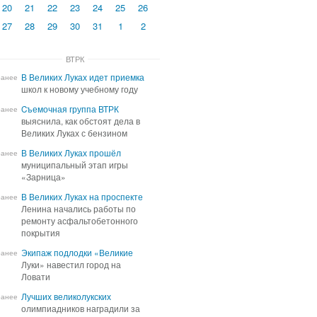
20
21
22
23
24
25
26
27
28
29
30
31
1
2
ВТРК
В Великих Луках идет приемка
В Великих Луках идет приемка
ранее
школ к новому учебному году
школ к новому учебному году
Cъемочная группа ВТРК
Cъемочная группа ВТРК
ранее
выяснила, как обстоят дела в
выяснила, как обстоят дела в
Великих Луках с бензином
Великих Луках с бензином
В Великих Луках прошёл
В Великих Луках прошёл
ранее
муниципальный этап игры
муниципальный этап игры
«Зарница»
«Зарница»
В Великих Луках на проспекте
В Великих Луках на проспекте
ранее
Ленина начались работы по
Ленина начались работы по
ремонту асфальтобетонного
ремонту асфальтобетонного
покрытия
покрытия
Экипаж подлодки «Великие
Экипаж подлодки «Великие
ранее
Луки» навестил город на
Луки» навестил город на
Ловати
Ловати
Лучших великолукских
Лучших великолукских
ранее
олимпиадников наградили за
олимпиадников наградили за