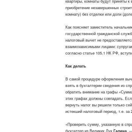
квартиры, комнаты будут приняты к 
приобретение незавершенных строит
комнату) без отделки или доли (доле
Как поясняет заместитель начальни
государственной гражданской слу
налоговый вычет не предоставляетс
взаимозависимыми лицами: супругам
согласно статье 105.1 НК РФ, вступ
Как делать
В самой процедуре оформления выче
взять в бухгалтерии сведения из сп
обратить внимание на графы «Сумм
этих графах должны совпадать. Если
вернуть налог вы решили только сей
истекший налоговый период, т.е. за 
«Проверить сумму, указанную в спра
бухгалтер из Великих Лук
Галина
, 