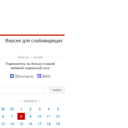
Версия для слабовидящих
Луки.ру — везде!
Подпишитесь на Луки.ру в вашей
любимой социальной сети:
ВКонтакте
MAX
◄
Май'2013
►
29
30
1
2
3
4
5
6
7
8
9
10
11
12
13
14
15
16
17
18
19