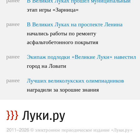
В Великих Луках прошёл муниципальный
этап игры «Зарница»
этап игры «Зарница»
ранее
В Великих Луках на проспекте Ленина
В Великих Луках на проспекте Ленина
начались работы по ремонту
начались работы по ремонту
асфальтобетонного покрытия
асфальтобетонного покрытия
ранее
Экипаж подлодки «Великие Луки» навестил
Экипаж подлодки «Великие Луки» навестил
город на Ловати
город на Ловати
ранее
Лучших великолукских олимпиадников
Лучших великолукских олимпиадников
наградили за хорошие знания
наградили за хорошие знания
2011–2026 © электронное периодическое издание «Луки.ру»