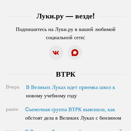
Луки.ру — везде!
Подпишитесь на Луки.ру в вашей любимой
социальной сети:
ВТРК
Вчера
В Великих Луках идет приемка школ к
В Великих Луках идет приемка школ к
новому учебному году
новому учебному году
ранее
Cъемочная группа ВТРК выяснила, как
Cъемочная группа ВТРК выяснила, как
обстоят дела в Великих Луках с бензином
обстоят дела в Великих Луках с бензином
ранее
В Великих Луках прошёл муниципальный