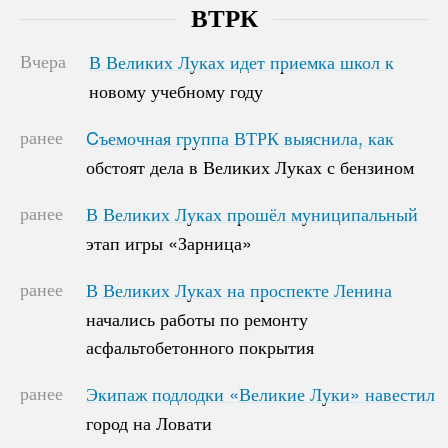
ВТРК
Вчера
В Великих Луках идет приемка школ к
В Великих Луках идет приемка школ к
новому учебному году
новому учебному году
ранее
Cъемочная группа ВТРК выяснила, как
Cъемочная группа ВТРК выяснила, как
обстоят дела в Великих Луках с бензином
обстоят дела в Великих Луках с бензином
ранее
В Великих Луках прошёл муниципальный
В Великих Луках прошёл муниципальный
этап игры «Зарница»
этап игры «Зарница»
ранее
В Великих Луках на проспекте Ленина
В Великих Луках на проспекте Ленина
начались работы по ремонту
начались работы по ремонту
асфальтобетонного покрытия
асфальтобетонного покрытия
ранее
Экипаж подлодки «Великие Луки» навестил
Экипаж подлодки «Великие Луки» навестил
город на Ловати
город на Ловати