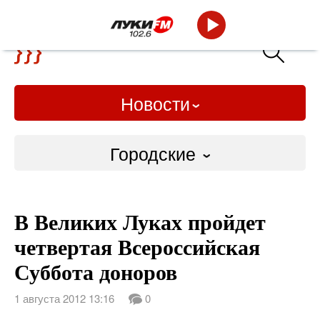
Новости
Городские
Городские
В Великих Луках пройдет
Слово Дело
четвертая Всероссийская
Народные
Суббота доноров
ВТРК
1 августа 2012 13:16
0