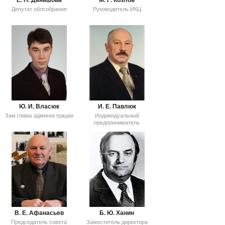
Депутат облсобрания
Руководитель ИКЦ
Ю. И. Власюк
И. Е. Павлюк
Зам главы администрации
Индивидуальный
предприниматель
В. Е. Афанасьев
Б. Ю. Ханин
Председатель совета
Заместитель директора