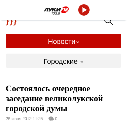
Новости
Городские
Городские
Состоялось очередное
Слово Дело
заседание великолукской
Народные
городской думы
ВТРК
26 июня 2012 11:25
0