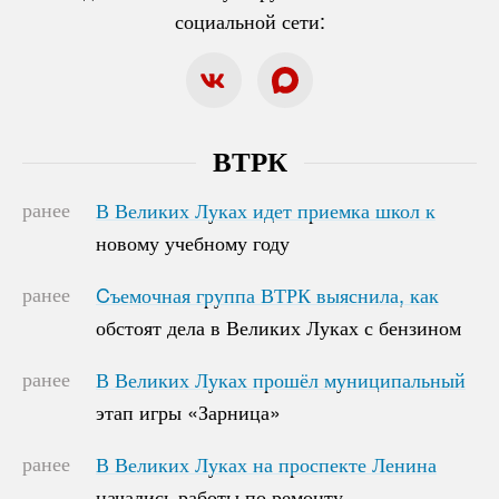
социальной сети:
ВТРК
ранее
В Великих Луках идет приемка школ к
В Великих Луках идет приемка школ к
новому учебному году
новому учебному году
ранее
Cъемочная группа ВТРК выяснила, как
Cъемочная группа ВТРК выяснила, как
обстоят дела в Великих Луках с бензином
обстоят дела в Великих Луках с бензином
ранее
В Великих Луках прошёл муниципальный
В Великих Луках прошёл муниципальный
этап игры «Зарница»
этап игры «Зарница»
ранее
В Великих Луках на проспекте Ленина
В Великих Луках на проспекте Ленина
начались работы по ремонту
начались работы по ремонту