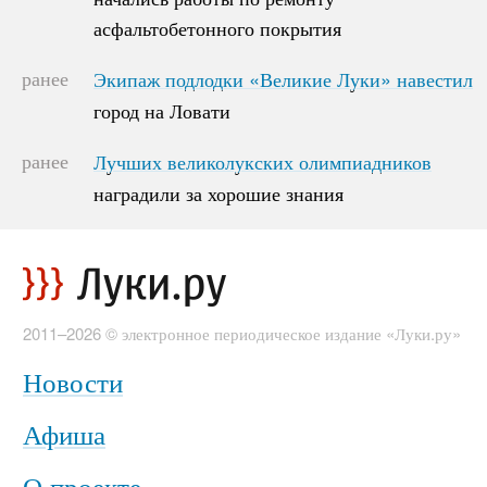
асфальтобетонного покрытия
асфальтобетонного покрытия
ранее
Экипаж подлодки «Великие Луки» навестил
Экипаж подлодки «Великие Луки» навестил
город на Ловати
город на Ловати
ранее
Лучших великолукских олимпиадников
Лучших великолукских олимпиадников
наградили за хорошие знания
наградили за хорошие знания
2011–2026 © электронное периодическое издание «Луки.ру»
Новости
Афиша
О проекте